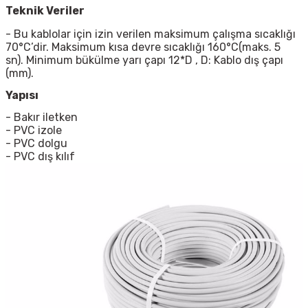
Teknik Veriler
- Bu kablolar için izin verilen maksimum çalışma sıcaklığı
70°C’dir. Maksimum kısa devre sıcaklığı 160°C(maks. 5
sn).
Minimum bükülme yarı çapı 12*D , D: Kablo dış çapı
(mm).
Yapısı
-
Bakır iletken
-
PVC izole
-
PVC dolgu
-
PVC dış kılıf