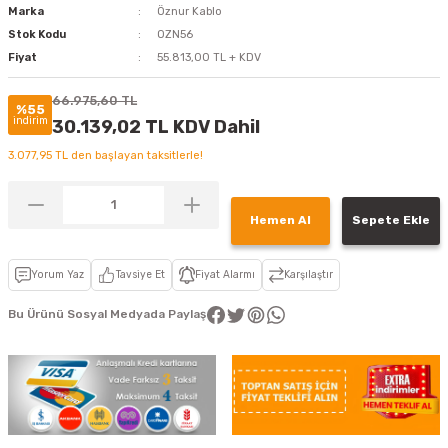
Marka
Öznur Kablo
Stok Kodu
OZN56
Fiyat
55.813,00 TL + KDV
66.975,60 TL
%55
indirim
30.139,02 TL KDV Dahil
3.077,95 TL den başlayan taksitlerle!
Hemen Al
Sepete Ekle
Yorum Yaz
Tavsiye Et
Fiyat Alarmı
Karşılaştır
Bu Ürünü Sosyal Medyada Paylaş