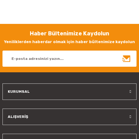
Bu ürünün fiyat bilgisi, resim, ürün açıklamalarında ve diğer konularda
yetersiz gördüğünüz noktaları öneri formunu kullanarak tarafımıza
iletebilirsiniz.
Görüş ve önerileriniz için teşekkür ederiz.
Haber Bültenimize Kaydolun
Ürün resmi kalitesiz, bozuk veya görüntülenemiyor.
Yeniliklerden haberdar olmak için haber bültenimize kaydolun
Ürün açıklamasında eksik bilgiler bulunuyor.
Ürün bilgilerinde hatalar bulunuyor.
Ürün fiyatı diğer sitelerden daha pahalı.
Bu ürüne benzer farklı alternatifler olmalı.
KURUMSAL
Gönder
ALIŞVERİŞ