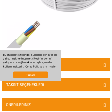
Bu internet sitesinde, kullanıcı deneyimini
geliştirmek ve internet sitesinin verimli
çalışmasını sağlamak amacıyla çerezler
MÜŞTERİ YORUMLARI
kullanılmaktadır.
Çerez Politikasını İncele
Tamam
TAKSİT SEÇENEKLERİ
Bu ürüne ilk yorumu siz yapın!
Yorum Yaz
ÖNERİLERİNİZ