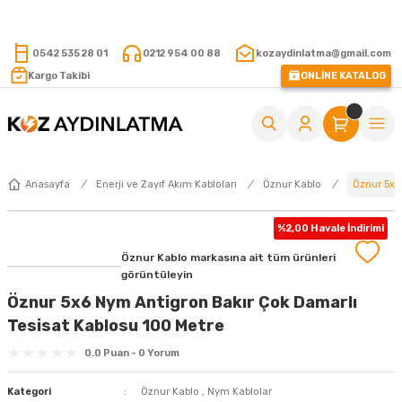
15.000 TL VE ÜZERİ ALIŞVERİŞLERİNİZDE KARGO ÜCRETSİZ !
0542 535 28 01
0212 954 00 88
kozaydinlatma@gmail.com
Kargo Takibi
ONLİNE KATALOG
Öznur 5x6
Anasayfa
Enerji ve Zayıf Akım Kabloları
Öznur Kablo
%2,00 Havale İndirimi
Öznur Kablo markasına ait tüm ürünleri
görüntüleyin
Öznur 5x6 Nym Antigron Bakır Çok Damarlı
Tesisat Kablosu 100 Metre
0.0 Puan - 0 Yorum
Kategori
Öznur Kablo
,
Nym Kablolar