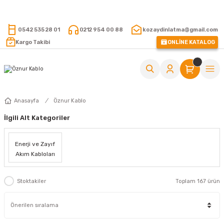
15.000 TL VE ÜZERİ ALIŞVERİŞLERİNİZDE KARGO ÜCRETSİZ !
0542 535 28 01
0212 954 00 88
kozaydinlatma@gmail.com
Kargo Takibi
ONLİNE KATALOG
Anasayfa
Öznur Kablo
İlgili Alt Kategoriler
Enerji ve Zayıf
Akım Kabloları
Stoktakiler
Toplam 167 ürün