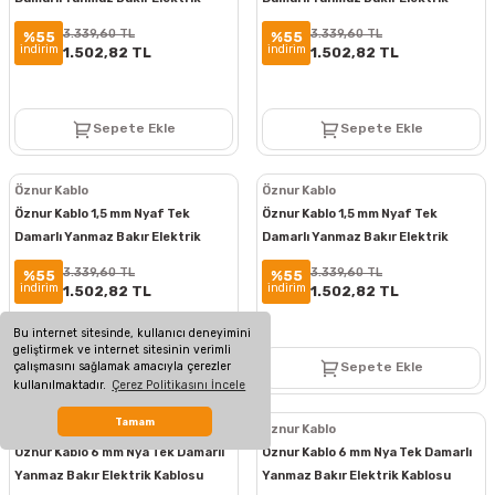
Kablosu Kırmızı 100 Metre
Kablosu Sarı Yeşil 100 Metre
3.339,60 TL
3.339,60 TL
%55
%55
indirim
indirim
1.502,82 TL
1.502,82 TL
Sepete Ekle
Sepete Ekle
Öznur Kablo
Öznur Kablo
Öznur Kablo 1,5 mm Nyaf Tek
Öznur Kablo 1,5 mm Nyaf Tek
Damarlı Yanmaz Bakır Elektrik
Damarlı Yanmaz Bakır Elektrik
Kablosu Kahverengi 100 Metre
Kablosu Siyah 100 Metre
3.339,60 TL
3.339,60 TL
%55
%55
indirim
indirim
1.502,82 TL
1.502,82 TL
Bu internet sitesinde, kullanıcı deneyimini
geliştirmek ve internet sitesinin verimli
çalışmasını sağlamak amacıyla çerezler
Sepete Ekle
Sepete Ekle
kullanılmaktadır.
Çerez Politikasını İncele
Tamam
Öznur Kablo
Öznur Kablo
Öznur Kablo 6 mm Nya Tek Damarlı
Öznur Kablo 6 mm Nya Tek Damarlı
Yanmaz Bakır Elektrik Kablosu
Yanmaz Bakır Elektrik Kablosu