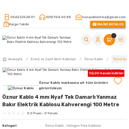
15.000 TL VE ÜZERİ ALIŞVERİŞLERİNİZDE KARGO ÜCRETSİZ !
0542 535 28 01
0212 954 00 88
kozaydinlatma@gmail.com
Kargo Takibi
ONLİNE KATALOG
Öznur Kab
Anasayfa
Enerji ve Zayıf Akım Kabloları
Öznur Kablo
%2,00 Havale İndirimi
Öznur Kablo markasına ait tüm ürünleri
görüntüleyin
Öznur Kablo 4 mm Nyaf Tek Damarlı Yanmaz
Bakır Elektrik Kablosu Kahverengi 100 Metre
0.0 Puan - 0 Yorum
Kategori
Öznur Kablo
,
Halogen Free Kablolar