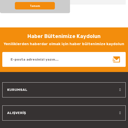
Tamam
Bu ürünün fiyat bilgisi, resim, ürün açıklamalarında ve diğer konularda
yetersiz gördüğünüz noktaları öneri formunu kullanarak tarafımıza
iletebilirsiniz.
Görüş ve önerileriniz için teşekkür ederiz.
Haber Bültenimize Kaydolun
Ürün resmi kalitesiz, bozuk veya görüntülenemiyor.
Yeniliklerden haberdar olmak için haber bültenimize kaydolun
Ürün açıklamasında eksik bilgiler bulunuyor.
Ürün bilgilerinde hatalar bulunuyor.
Ürün fiyatı diğer sitelerden daha pahalı.
Bu ürüne benzer farklı alternatifler olmalı.
KURUMSAL
Gönder
ALIŞVERİŞ