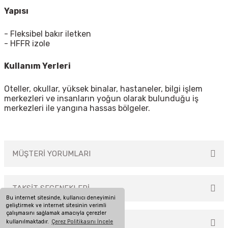
Yapısı
- Fleksibel bakır iletken
- HFFR izole
Kullanım Yerleri
Oteller, okullar, yüksek binalar, hastaneler, bilgi işlem
merkezleri ve insanların yoğun olarak bulunduğu iş
merkezleri ile yangına hassas bölgeler.
MÜŞTERİ YORUMLARI
TAKSİT SEÇENEKLERİ
Bu ürüne ilk yorumu siz yapın!
Bu internet sitesinde, kullanıcı deneyimini
geliştirmek ve internet sitesinin verimli
çalışmasını sağlamak amacıyla çerezler
kullanılmaktadır.
Çerez Politikasını İncele
ÖNERİLERİNİZ
Yorum Yaz