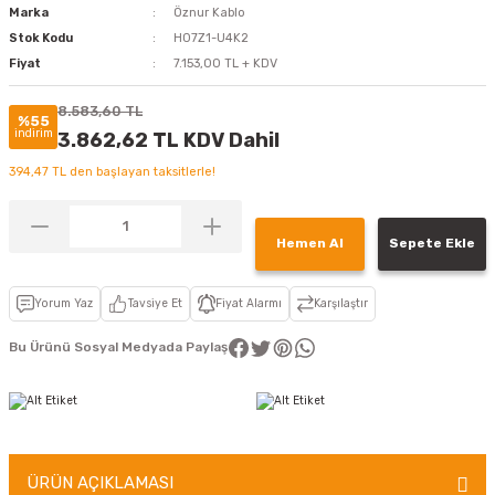
Marka
Öznur Kablo
Stok Kodu
H07Z1-U4K2
Fiyat
7.153,00 TL + KDV
8.583,60 TL
%55
indirim
3.862,62 TL KDV Dahil
394,47 TL den başlayan taksitlerle!
Hemen Al
Sepete Ekle
Yorum Yaz
Tavsiye Et
Fiyat Alarmı
Karşılaştır
Bu Ürünü Sosyal Medyada Paylaş
ÜRÜN AÇIKLAMASI