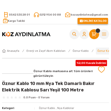
15.000 TL VE ÜZERİ ALIŞVERİŞLERİNİZDE KARGO ÜCRETSİZ !
0542 535 28 01
0212 954 00 88
kozaydinlatma@gmail.com
Kargo Takibi
ONLİNE KATALOG
Öznur Kab
Anasayfa
Enerji ve Zayıf Akım Kabloları
Öznur Kablo
%2,00 Havale İndirimi
Öznur Kablo markasına ait tüm ürünleri
görüntüleyin
Öznur Kablo 10 mm Nya Tek Damarlı Bakır
Elektrik Kablosu Sarı Yeşil 100 Metre
0.0 Puan - 0 Yorum
Kategori
Öznur Kablo
,
Nya Kablolar