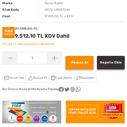
Marka
Öznur Kablo
Stok Kodu
H07V-UNYA10SY
Fiyat
17.615,00 TL + KDV
21.138,00 TL
%55
indirim
9.512,10 TL KDV Dahil
971,42 TL den başlayan taksitlerle!
Hemen Al
Sepete Ekle
Yorum Yaz
Tavsiye Et
Fiyat Alarmı
Karşılaştır
Bu Ürünü Sosyal Medyada Paylaş