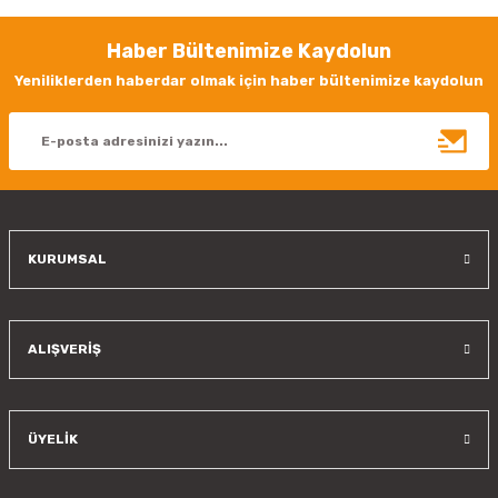
Görüş ve önerileriniz için teşekkür ederiz.
Haber Bültenimize Kaydolun
Ürün resmi kalitesiz, bozuk veya görüntülenemiyor.
Yeniliklerden haberdar olmak için haber bültenimize kaydolun
Ürün açıklamasında eksik bilgiler bulunuyor.
Ürün bilgilerinde hatalar bulunuyor.
Ürün fiyatı diğer sitelerden daha pahalı.
Bu ürüne benzer farklı alternatifler olmalı.
KURUMSAL
Gönder
ALIŞVERİŞ
ÜYELİK