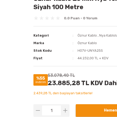
Siyah 100 Metre
0.0 Puan - 0 Yorum
Kategori
Öznur Kablo
,
Nya Kablol
Marka
Öznur Kablo
Stok Kodu
H07V-UNYA25S
Fiyat
44.232,00 TL + KDV
53.078,40 TL
%55
23.885,28 TL KDV Dahi
indirim
2.439,28 TL den başlayan taksitlerle!
Hemen