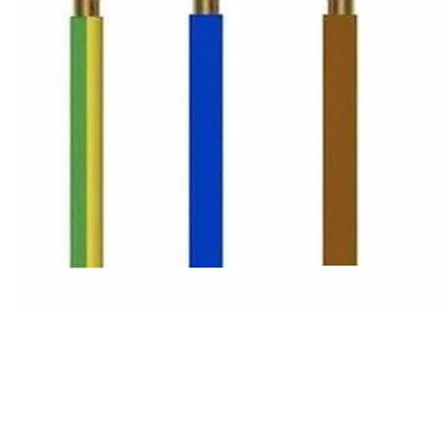
Bu ürünün fiyat bilgisi, resim, ürün açıklamalarında ve diğer konularda
Görüş ve önerileriniz için teşekkür ederiz.
Ürün resmi kalitesiz, bozuk veya görüntülenemiyor.
Ürün açıklamasında eksik bilgiler bulunuyor.