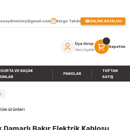
 !
ozaydinlatma@gmail.com
Kargo Takibi
ONLİNE KATALOG
Üye Girişi
Sepetim
Yeni Üyelik
IGORTA VE KAÇAK
TOPTAN
PANOLAR
KIMLAR
SATIŞ
e
tüm ürünleri
 Damarlı Bakır Elektrik Kablosu