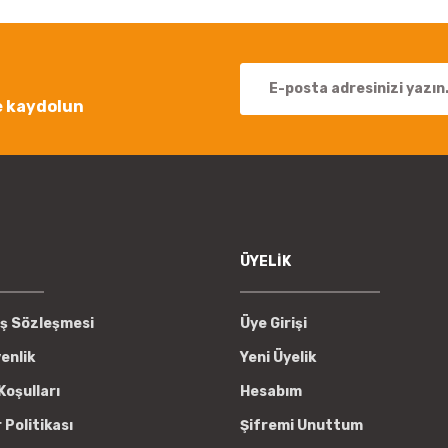
e kaydolun
Gönder
ÜYELİK
ış Sözleşmesi
Üye Girişi
venlik
Yeni Üyelik
Koşulları
Hesabım
r Politikası
Şifremi Unuttum