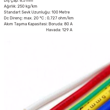
Dış Çap: 8,5 mm
Ağırlık: 250 kg/km
Standart Sevk Uzunluğu: 100 Metre
Dc Direnç: max. 20
°C ; 0,727 ohm/km
Akım Taşıma Kapasitesi: Boruda: 80 A
Havada: 129 A