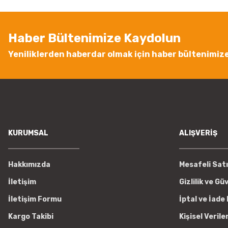
Ürün bilgilerinde hatalar bulunuyor.
Ürün fiyatı diğer sitelerden daha pahalı.
Haber Bültenimize Kaydolun
Bu ürüne benzer farklı alternatifler olmalı.
Yeniliklerden haberdar olmak için haber bültenimiz
KURUMSAL
ALIŞVERİŞ
Hakkımızda
Mesafeli Sat
İletişim
Gizlilik ve Gü
İletişim Formu
İptal ve İade 
Kargo Takibi
Kişisel Verile