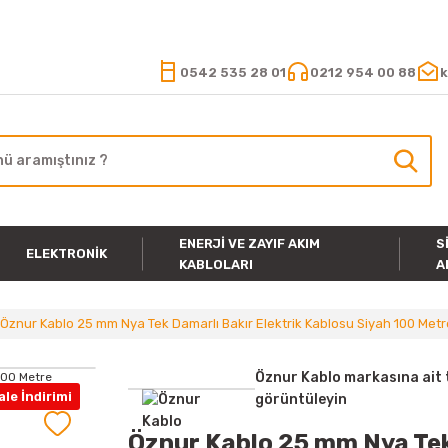
15.000 TL VE ÜZERİ ALIŞVERİŞLERİNİZDE KARGO ÜCRETSİZ
0542 535 28 01
0212 954 00 88
k
ENERJI VE ZAYIF AKIM
S
ELEKTRONIK
KABLOLARI
A
Öznur Kablo 25 mm Nya Tek Damarlı Bakır Elektrik Kablosu Siyah 100 Metr
Öznur Kablo markasına ait 
le İndirimi
görüntüleyin
Öznur Kablo 25 mm Nya Tek