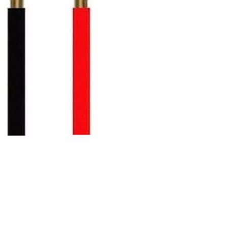
 yetersiz gördüğünüz noktaları öneri formunu kullanarak tarafımıza iletebil
Bu ürüne ilk yorumu siz yapın!
Yorum Yaz