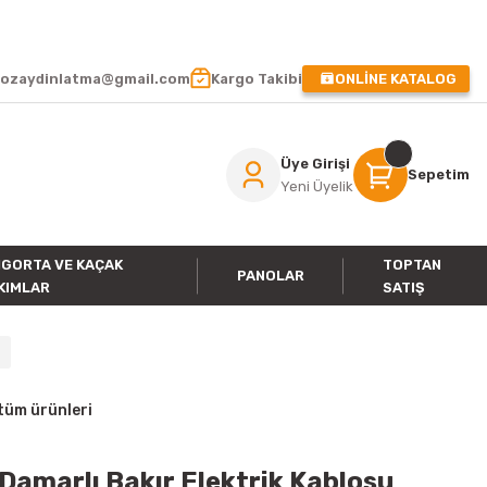
 !
ozaydinlatma@gmail.com
Kargo Takibi
ONLİNE KATALOG
Üye Girişi
Sepetim
Yeni Üyelik
IGORTA VE KAÇAK
TOPTAN
PANOLAR
KIMLAR
SATIŞ
tüm ürünleri
Damarlı Bakır Elektrik Kablosu