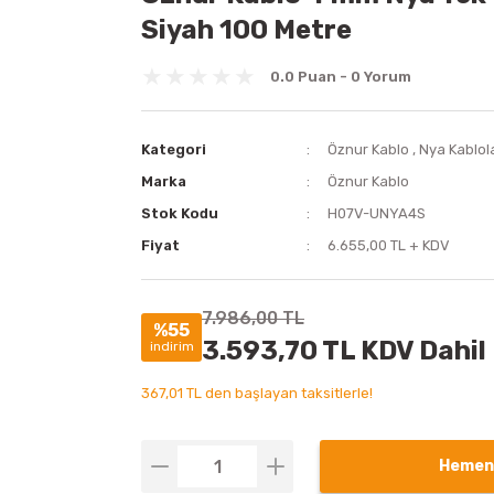
Siyah 100 Metre
0.0 Puan - 0 Yorum
Kategori
Öznur Kablo
,
Nya Kablol
Marka
Öznur Kablo
Stok Kodu
H07V-UNYA4S
Fiyat
6.655,00 TL + KDV
7.986,00 TL
%55
3.593,70 TL KDV Dahil
indirim
367,01 TL den başlayan taksitlerle!
Hemen