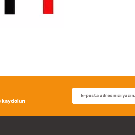
 yetersiz gördüğünüz noktaları öneri formunu kullanarak tarafımıza iletebil
Bu ürüne ilk yorumu siz yapın!
Yorum Yaz
e kaydolun
Gönder