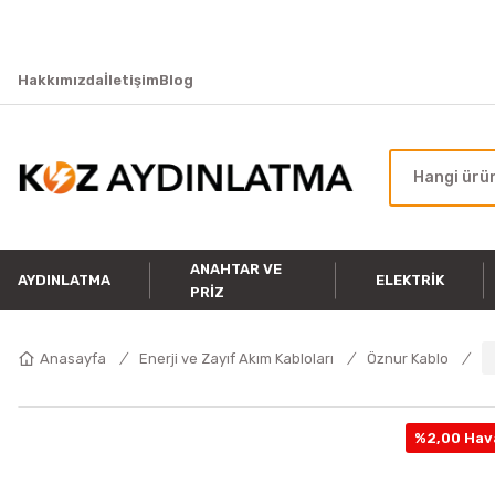
Hakkımızda
İletişim
Blog
ANAHTAR VE
AYDINLATMA
ELEKTRIK
PRIZ
Anasayfa
Enerji ve Zayıf Akım Kabloları
Öznur Kablo
%2,00 Hava