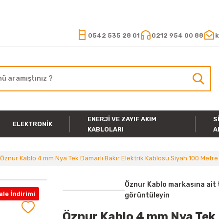
15.000 TL VE ÜZERİ ALIŞVERİŞLERİNİZDE KARGO ÜCRETSİZ
0542 535 28 01
0212 954 00 88
k
ENERJI VE ZAYIF AKIM
S
ELEKTRONIK
KABLOLARI
A
Öznur Kablo 4 mm Nya Tek Damarlı Bakır Elektrik Kablosu Siyah 100 Metre
Öznur Kablo markasına ait 
le İndirimi
görüntüleyin
Öznur Kablo 4 mm Nya Tek 