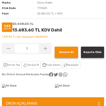
Marka
Öznur Kablo
Stok Kodu
TTR525
Fiyat
25.340,00 TL + KDV
30.408,00 TL
%55
indirim
13.683,60 TL KDV Dahil
1.397,44 TL den başlayan taksitlerle!
Hemen Al
Sepete Ekle
Yorum Yaz
Tavsiye Et
Fiyat Alarmı
Karşılaştır
Bu Ürünü Sosyal Medyada Paylaş
ÜRÜN AÇIKLAMASI