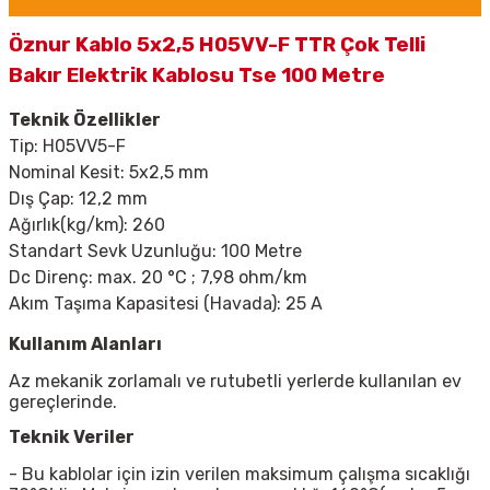
Öznur Kablo 5x2,5 H05VV-F TTR Çok Telli
Bakır Elektrik Kablosu Tse 100 Metre
Teknik Özellikler
Tip:
H05VV5-F
Nominal Kesit: 5x2,5 mm
Dış Çap: 12,2 mm
Ağırlık(kg/km): 260
Standart Sevk Uzunluğu: 100 Metre
Dc Direnç: max. 20
°C ; 7,98 ohm/km
Akım Taşıma Kapasitesi (Havada): 25 A
Kullanım Alanları
Az mekanik zorlamalı ve rutubetli yerlerde kullanılan ev
gereçlerinde.
Teknik Veriler
- Bu kablolar için izin verilen maksimum çalışma sıcaklığı