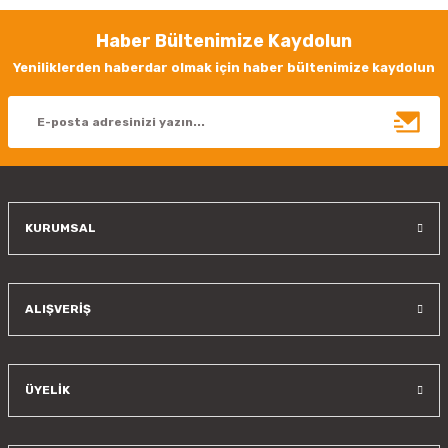
Görüş ve önerileriniz için teşekkür ederiz.
Haber Bültenimize Kaydolun
Ürün resmi kalitesiz, bozuk veya görüntülenemiyor.
Yeniliklerden haberdar olmak için haber bültenimize kaydolun
Ürün açıklamasında eksik bilgiler bulunuyor.
Ürün bilgilerinde hatalar bulunuyor.
Ürün fiyatı diğer sitelerden daha pahalı.
Bu ürüne benzer farklı alternatifler olmalı.
KURUMSAL
Gönder
ALIŞVERİŞ
ÜYELİK