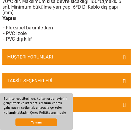
70°C’dir. Maksimum kısa devre sıcaklığı 160°C(maks. 5
sn).
Minimum bükülme yarı çapı 6*D D: Kablo dış çapı
(mm).
Yapısı
-
Fleksibel bakır iletken
-
PVC izole
-
PVC dış kılıf
MÜŞTERİ YORUMLARI
TAKSİT SEÇENEKLERİ
Bu ürüne ilk yorumu siz yapın!
Yorum Yaz
Bu internet sitesinde, kullanıcı deneyimini
geliştirmek ve internet sitesinin verimli
ÖNERİLERİNİZ
çalışmasını sağlamak amacıyla çerezler
kullanılmaktadır.
Çerez Politikasını İncele
Bu ürünün fiyat bilgisi, resim, ürün açıklamalarında ve diğer konularda
Tamam
yetersiz gördüğünüz noktaları öneri formunu kullanarak tarafımıza
iletebilirsiniz.