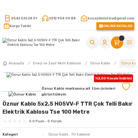
15.000 TL VE ÜZERİ ALIŞVERİŞLERİNİZDE KARGO ÜCRETSİZ !
0542 535 28 01
0212 954 00 88
kozaydinlatma@gmail.com
Kargo Takibi
ONLİNE KATALOG
Öznur Kabl
Anasayfa
Enerji ve Zayıf Akım Kabloları
Öznur Kablo
%2,00 Havale İndirimi
Öznur Kablo markasına ait tüm ürünleri
görüntüleyin
Öznur Kablo 5x2,5 H05VV-F TTR Çok Telli Bakır
Elektrik Kablosu Tse 100 Metre
0.0 Puan - 0 Yorum
Kategori
Öznur Kablo
,
Ttr Kablolar