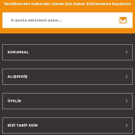
Ürün resmi kalitesiz, bozuk veya görüntülenemiyor.
Yeniliklerden haberdar olmak için haber bültenimize kaydolun
Ürün açıklamasında eksik bilgiler bulunuyor.
Ürün bilgilerinde hatalar bulunuyor.
Ürün fiyatı diğer sitelerden daha pahalı.
Bu ürüne benzer farklı alternatifler olmalı.
KURUMSAL
Gönder
ALIŞVERİŞ
ÜYELİK
BİZİ TAKİP EDİN