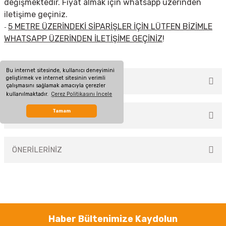
değişmektedir. Fiyat almak için whatsapp üzerinden
iletişime geçiniz.
5 METRE ÜZERİNDEKİ SİPARİŞLER İÇİN LÜTFEN BİZİMLE
-
WHATSAPP ÜZERİNDEN İLETİŞİME GEÇİNİZ
!
Bu internet sitesinde, kullanıcı deneyimini
geliştirmek ve internet sitesinin verimli
MÜŞTERİ YORUMLARI
çalışmasını sağlamak amacıyla çerezler
kullanılmaktadır.
Çerez Politikasını İncele
Tamam
TAKSİT SEÇENEKLERİ
Bu ürüne ilk yorumu siz yapın!
ÖNERİLERİNİZ
Yorum Yaz
Bu ürünün fiyat bilgisi, resim, ürün açıklamalarında ve diğer konularda
yetersiz gördüğünüz noktaları öneri formunu kullanarak tarafımıza
iletebilirsiniz.
Görüş ve önerileriniz için teşekkür ederiz.
Haber Bültenimize Kaydolun