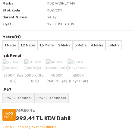
Marka
KOZ AYDINLATMA
Stok Kodu
KOZ7201
Garanti Süresi
24 Ay
Fiyat
13,50 USD + KDV
Metre(M)
1 Metre
1.2 Metre
1.5 Metre
2 Metre
3 Metre
4 Metre
5 Metre
Işık Rengi
IP67
IP67 Su Korumalı
IP67 Su Korumasız
769,50 TL
%62
indirim
292,41 TL KDV Dahil
29,86 TL den başlayan taksitlerle!