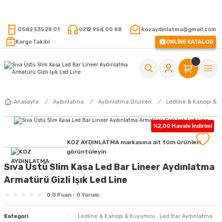
15.000 TL VE ÜZERİ ALIŞVERİŞLERİNİZDE KARGO ÜCRETSİZ !
0542 535 28 01
0212 954 00 88
kozaydinlatma@gmail.com
Kargo Takibi
ONLİNE KATALOG
Anasayfa
Aydınlatma
Aydınlatma Ürünleri
Ledline & Kanopi &
%2,00 Havale İndirimi
KOZ AYDINLATMA markasına ait tüm ürünleri
görüntüleyin
Sıva Üstü Slim Kasa Led Bar Lineer Aydınlatma
Armatürü Gizli Işık Led Line
0.0 Puan - 0 Yorum
Kategori
Ledline & Kanopi & Kuyumcu
,
Led Bar Aydınlatma