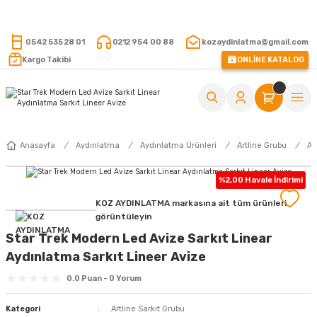
15.000 TL VE ÜZERİ ALIŞVERİŞLERİNİZDE KARGO ÜCRETSİZ !
0542 535 28 01
0212 954 00 88
kozaydinlatma@gmail.com
Kargo Takibi
ONLİNE KATALOG
Anasayfa
Aydınlatma
Aydınlatma Ürünleri
Artline Grubu
Ar
%2,00 Havale İndirimi
KOZ AYDINLATMA markasına ait tüm ürünleri
görüntüleyin
Star Trek Modern Led Avize Sarkıt Linear
Aydınlatma Sarkıt Lineer Avize
0.0 Puan - 0 Yorum
Kategori
Artline Sarkıt Grubu