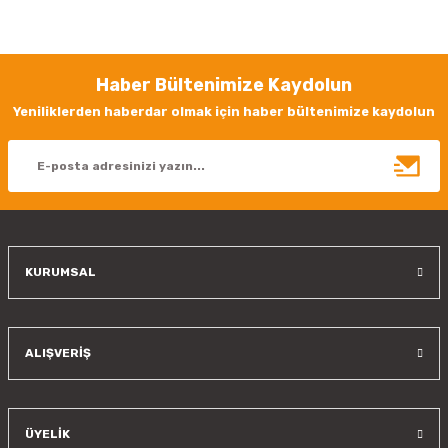
yetersiz gördüğünüz noktaları öneri formunu kullanarak tarafımıza
iletebilirsiniz.
Görüş ve önerileriniz için teşekkür ederiz.
Haber Bültenimize Kaydolun
Ürün resmi kalitesiz, bozuk veya görüntülenemiyor.
Yeniliklerden haberdar olmak için haber bültenimize kaydolun
Ürün açıklamasında eksik bilgiler bulunuyor.
Ürün bilgilerinde hatalar bulunuyor.
Ürün fiyatı diğer sitelerden daha pahalı.
Bu ürüne benzer farklı alternatifler olmalı.
KURUMSAL
Gönder
ALIŞVERİŞ
ÜYELİK