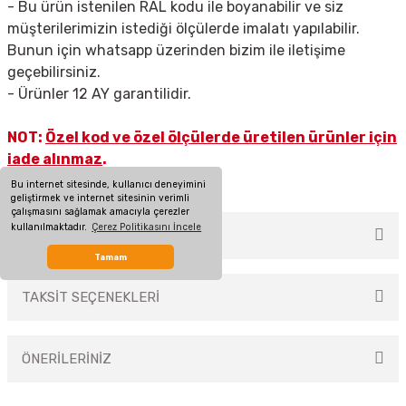
- Bu ürün istenilen RAL kodu ile boyanabilir ve siz
müşterilerimizin istediği ölçülerde imalatı yapılabilir.
Bunun için whatsapp üzerinden bizim ile iletişime
geçebilirsiniz.
- Ürünler 12 AY garantilidir.
NOT:
Özel kod ve özel ölçülerde üretilen ürünler için
iade alınmaz
.
Bu internet sitesinde, kullanıcı deneyimini
geliştirmek ve internet sitesinin verimli
çalışmasını sağlamak amacıyla çerezler
kullanılmaktadır.
Çerez Politikasını İncele
MÜŞTERİ YORUMLARI
Tamam
TAKSİT SEÇENEKLERİ
Bu ürüne ilk yorumu siz yapın!
ÖNERİLERİNİZ
Yorum Yaz
Bu ürünün fiyat bilgisi, resim, ürün açıklamalarında ve diğer konularda