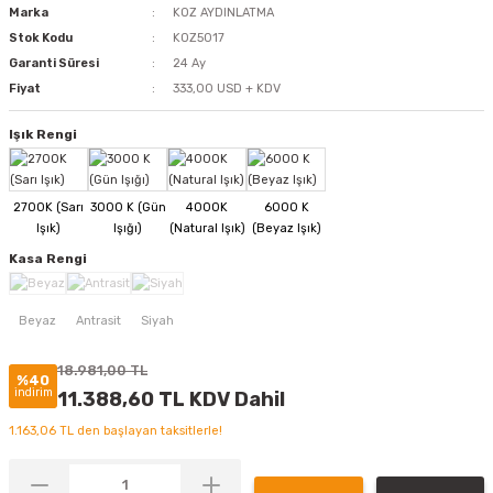
Marka
KOZ AYDINLATMA
Stok Kodu
KOZ5017
Garanti Süresi
24 Ay
Fiyat
333,00 USD + KDV
Işık Rengi
Kasa Rengi
18.981,00 TL
%40
indirim
11.388,60 TL KDV Dahil
1.163,06 TL den başlayan taksitlerle!