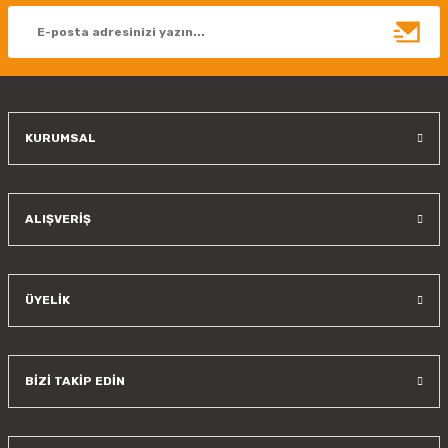
Ürün bilgilerinde hatalar bulunuyor.
Ürün fiyatı diğer sitelerden daha pahalı.
Bu ürüne benzer farklı alternatifler olmalı.
KURUMSAL
Gönder
ALIŞVERİŞ
ÜYELİK
BİZİ TAKİP EDİN