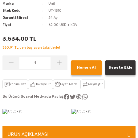
Marka
Unit
Stok Kodu
UT-151C
Garanti Süresi
24 Ay
Fiyat
62,00 USD + KDV
3.534,00 TL
360,91 TL den başlayan taksitlerle!
Hemen Al
Sepete Ekle
Yorum Yaz
Tavsiye Et
Fiyat Alarmı
Karşılaştır
Bu Ürünü Sosyal Medyada Paylaş
ÜRÜN AÇIKLAMASI