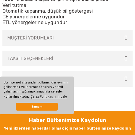
Veri tutma
Otomatik kapanma, düşük pil göstergesi
CE yönergelerine uygundur
ETL yönergelerine uygundur
MÜŞTERİ YORUMLARI
TAKSİT SEÇENEKLERİ
Bu ürüne ilk yorumu siz yapın!
ÖNERİLERİNİZ
Yorum Yaz
Bu internet sitesinde, kullanıcı deneyimini
geliştirmek ve internet sitesinin verimli
çalışmasını sağlamak amacıyla çerezler
Bu ürünün fiyat bilgisi, resim, ürün açıklamalarında ve diğer konularda
kullanılmaktadır.
Çerez Politikasını İncele
yetersiz gördüğünüz noktaları öneri formunu kullanarak tarafımıza
iletebilirsiniz.
Tamam
Görüş ve önerileriniz için teşekkür ederiz.
Haber Bültenimize Kaydolun
Ürün resmi kalitesiz, bozuk veya görüntülenemiyor.
Yeniliklerden haberdar olmak için haber bültenimize kaydolun
Ürün açıklamasında eksik bilgiler bulunuyor.