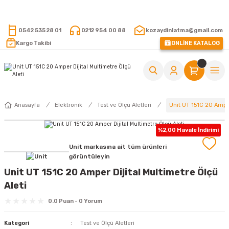
15.000 TL VE ÜZERİ ALIŞVERİŞLERİNİZDE KARGO ÜCRETSİZ !
0542 535 28 01
0212 954 00 88
kozaydinlatma@gmail.com
Kargo Takibi
ONLİNE KATALOG
Unit UT 151C 20 Amper
Anasayfa
Elektronik
Test ve Ölçü Aletleri
%2,00 Havale İndirimi
Unit markasına ait tüm ürünleri
görüntüleyin
Unit UT 151C 20 Amper Dijital Multimetre Ölçü
Aleti
0.0 Puan - 0 Yorum
Kategori
Test ve Ölçü Aletleri