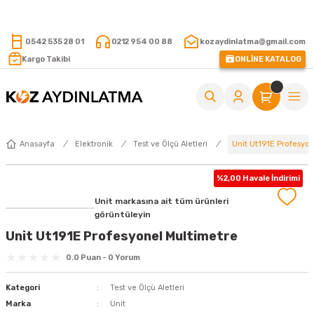
15.000 TL VE ÜZERİ ALIŞVERİŞLERİNİZDE KARGO ÜCRETSİZ !
0542 535 28 01
0212 954 00 88
kozaydinlatma@gmail.com
Kargo Takibi
ONLİNE KATALOG
Unit Ut191E Profesyo
Anasayfa
Elektronik
Test ve Ölçü Aletleri
%2,00 Havale İndirimi
Unit markasına ait tüm ürünleri
görüntüleyin
Unit Ut191E Profesyonel Multimetre
0.0 Puan - 0 Yorum
Kategori
Test ve Ölçü Aletleri
Marka
Unit