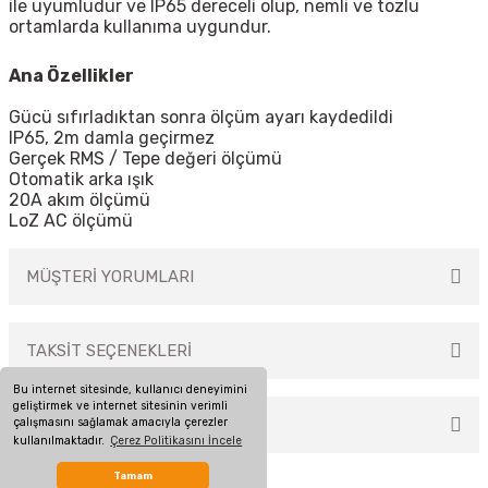
ile uyumludur ve IP65 dereceli olup, nemli ve tozlu
ortamlarda kullanıma uygundur.
Ana Özellikler
Gücü sıfırladıktan sonra ölçüm ayarı kaydedildi
IP65, 2m damla geçirmez
Gerçek RMS / Tepe değeri ölçümü
Otomatik arka ışık
20A akım ölçümü
LoZ AC ölçümü
MÜŞTERİ YORUMLARI
TAKSİT SEÇENEKLERİ
Bu ürüne ilk yorumu siz yapın!
Bu internet sitesinde, kullanıcı deneyimini
geliştirmek ve internet sitesinin verimli
çalışmasını sağlamak amacıyla çerezler
ÖNERİLERİNİZ
Yorum Yaz
kullanılmaktadır.
Çerez Politikasını İncele
Bu ürünün fiyat bilgisi, resim, ürün açıklamalarında ve diğer konularda
Tamam