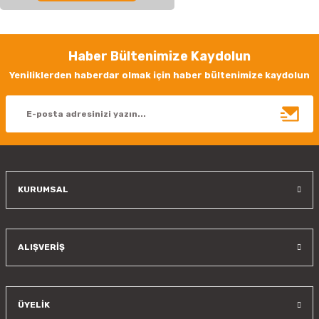
yetersiz gördüğünüz noktaları öneri formunu kullanarak tarafımıza
iletebilirsiniz.
Görüş ve önerileriniz için teşekkür ederiz.
Haber Bültenimize Kaydolun
Ürün resmi kalitesiz, bozuk veya görüntülenemiyor.
Yeniliklerden haberdar olmak için haber bültenimize kaydolun
Ürün açıklamasında eksik bilgiler bulunuyor.
Ürün bilgilerinde hatalar bulunuyor.
Ürün fiyatı diğer sitelerden daha pahalı.
Bu ürüne benzer farklı alternatifler olmalı.
KURUMSAL
Gönder
ALIŞVERİŞ
ÜYELİK