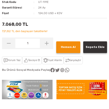
Stok Kodu
UT-191E
Garanti Süresi
24 Ay
Fiyat
124,00 USD + KDV
7.068,00 TL
721,82 TL den başlayan taksitlerle!
Hemen Al
Sepete Ekle
Yorum Yaz
Tavsiye Et
Fiyat Alarmı
Karşılaştır
Bu Ürünü Sosyal Medyada Paylaş