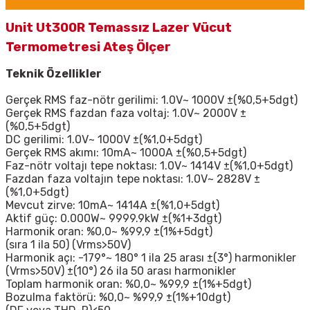
Unit Ut300R Temassız Lazer Vücut
Termometresi Ateş Ölçer
Teknik Özellikler
Gerçek RMS faz-nötr gerilimi: 1.0V~ 1000V ±(%0,5+5dgt)
Gerçek RMS fazdan faza voltaj: 1.0V~ 2000V ±
(%0,5+5dgt)
DC gerilimi: 1.0V~ 1000V ±(%1,0+5dgt)
Gerçek RMS akımı: 10mA~ 1000A ±(%0,5+5dgt)
Faz-nötr voltajı tepe noktası: 1.0V~ 1414V ±(%1,0+5dgt)
Fazdan faza voltajın tepe noktası: 1.0V~ 2828V ±
(%1,0+5dgt)
Mevcut zirve: 10mA~ 1414A ±(%1,0+5dgt)
Aktif güç: 0.000W~ 9999.9kW ±(%1+3dgt)
Harmonik oran: %0,0~ %99,9 ±(1%+5dgt)
(sıra 1 ila 50) (Vrms>50V)
Harmonik açı: -179°~ 180° 1 ila 25 arası ±(3°) harmonikler
(Vrms>50V) ±(10°) 26 ila 50 arası harmonikler
Toplam harmonik oran: %0,0~ %99,9 ±(1%+5dgt)
Bozulma faktörü: %0,0~ %99,9 ±(1%+10dgt)