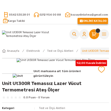
15.000 TL VE ÜZERİ ALIŞVERİŞLERİNİZDE KARGO ÜCRETSİZ !
0542 535 28 01
0212 954 00 88
kozaydinlatma@gmail.com
Kargo Takibi
ONLİNE KATALOG
Unit Ut300R Temassız
Anasayfa
Elektronik
Test ve Ölçü Aletleri
%2,00 Havale İndirimi
Unit markasına ait tüm ürünleri
görüntüleyin
Unit Ut300R Temassız Lazer Vücut
Termometresi Ateş Ölçer
0.0 Puan - 0 Yorum
Kategori
Test ve Ölçü Aletleri