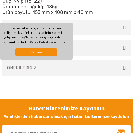
Güç: 9V pil (6F22)
Ürünün net ağırlığı: 185g
Ürün boyutu: 153 mm x 108 mm x 40 mm
MÜŞTERİ YORUMLARI
Bu internet sitesinde, kullanıcı deneyimini
geliştirmek ve internet sitesinin verimli
çalışmasını sağlamak amacıyla çerezler
kullanılmaktadır.
Çerez Politikasını İncele
TAKSİT SEÇENEKLERİ
Bu ürüne ilk yorumu siz yapın!
Tamam
ÖNERİLERİNİZ
Yorum Yaz
Bu ürünün fiyat bilgisi, resim, ürün açıklamalarında ve diğer konularda
yetersiz gördüğünüz noktaları öneri formunu kullanarak tarafımıza
iletebilirsiniz.
Görüş ve önerileriniz için teşekkür ederiz.
Haber Bültenimize Kaydolun
Ürün resmi kalitesiz, bozuk veya görüntülenemiyor.
Yeniliklerden haberdar olmak için haber bültenimize kaydolun
Ürün açıklamasında eksik bilgiler bulunuyor.
Ürün bilgilerinde hatalar bulunuyor.