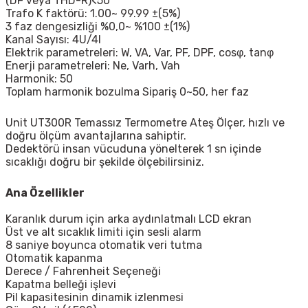
(DF veya THD-R)<50
Trafo K faktörü: 1.00~ 99.99 ±(5%)
3 faz dengesizliği %0,0~ %100 ±(1%)
Kanal Sayısı: 4U/4I
Elektrik parametreleri: W, VA, Var, PF, DPF, cosφ, tanφ
Enerji parametreleri: Ne, Varh, Vah
Harmonik: 50
Toplam harmonik bozulma Sipariş 0~50, her faz
Unit
UT300R
Temassız Termometre Ateş Ölçer, hızlı ve
doğru ölçüm avantajlarına sahiptir.
Dedektörü insan vücuduna yönelterek 1 sn içinde
sıcaklığı doğru bir şekilde ölçebilirsiniz.
Ana Özellikler
Karanlık durum için arka aydınlatmalı LCD ekran
Üst ve alt sıcaklık limiti için sesli alarm
8 saniye boyunca otomatik veri tutma
Otomatik kapanma
Derece / Fahrenheit Seçeneği
Kapatma belleği işlevi
Pil kapasitesinin dinamik izlenmesi