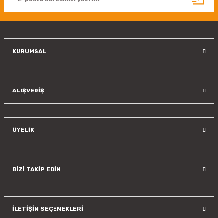
Ürün fiyatı diğer sitelerden daha pahalı.
Bu ürüne benzer farklı alternatifler olmalı.
KURUMSAL
Gönder
ALIŞVERİŞ
ÜYELİK
BİZİ TAKİP EDİN
İLETİŞİM SEÇENEKLERİ