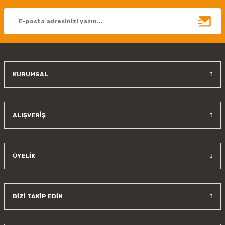
Ürün açıklamasında eksik bilgiler bulunuyor.
Ürün bilgilerinde hatalar bulunuyor.
Ürün fiyatı diğer sitelerden daha pahalı.
Bu ürüne benzer farklı alternatifler olmalı.
KURUMSAL
Gönder
ALIŞVERİŞ
ÜYELİK
BİZİ TAKİP EDİN