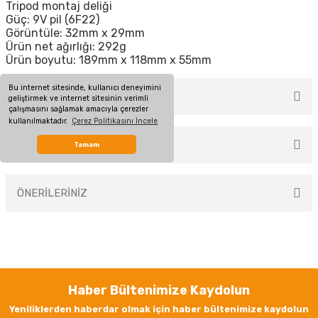
Tripod montaj deliği
Güç: 9V pil (6F22)
Görüntüle: 32mm x 29mm
Ürün net ağırlığı: 292g
Ürün boyutu: 189mm x 118mm x 55mm
Bu internet sitesinde, kullanıcı deneyimini
MÜŞTERİ YORUMLARI
geliştirmek ve internet sitesinin verimli
çalışmasını sağlamak amacıyla çerezler
kullanılmaktadır.
Çerez Politikasını İncele
TAKSİT SEÇENEKLERİ
Tamam
Bu ürüne ilk yorumu siz yapın!
ÖNERİLERİNİZ
Yorum Yaz
Bu ürünün fiyat bilgisi, resim, ürün açıklamalarında ve diğer konularda
yetersiz gördüğünüz noktaları öneri formunu kullanarak tarafımıza
iletebilirsiniz.
Görüş ve önerileriniz için teşekkür ederiz.
Haber Bültenimize Kaydolun
Ürün resmi kalitesiz, bozuk veya görüntülenemiyor.
Yeniliklerden haberdar olmak için haber bültenimize kaydolun