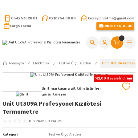
15.000 TL VE ÜZERİ ALIŞVERİŞLERİNİZDE KARGO ÜCRETSİZ !
0542 535 28 01
0212 954 00 88
kozaydinlatma@gmail.com
Kargo Takibi
ONLİNE KATALOG
Unit Ut309A Profesyo
Anasayfa
Elektronik
Test ve Ölçü Aletleri
%2,00 Havale İndirimi
Unit markasına ait tüm ürünleri
görüntüleyin
Unit Ut309A Profesyonel Kızılötesi
Termometre
0.0 Puan - 0 Yorum
Kategori
Test ve Ölçü Aletleri