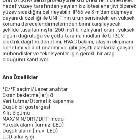
Unit
UT309A
serisi
profesyonel kızılötesi termometreler,
hedef yüzey tarafından yayılan kızılötesi enerjiyi ölçerek
yüzey sıcaklığını belirleyebilir. IP65 ve 3 m'den düşmeye
dayanıklı özelliği ile UNI-T'nin ürün serisindeki en yüksek
koruma derecelendirmelerinden birini karşılayacak
şekilde tasarlanmıştır. 250 ms'lik hızlı yanıt oranı, yüksek
ölçüm doğruluğu ve çoklu tarama modları ile UT309,
elektrik dağıtım denetimi, HVAC bakımı, ulaşım ekipmanı
denetimi ve alet onarımı vb. gibi çeşitli alanlarda çalışan
mühendisler ve teknisyenler için gerekli bir araç
olduğunu kanıtlıyor.
Ana Özellikler
°C/°F seçimi/Lazer anahtar
Ekran bekletme(ler)i 8
Veri tutma/Otomatik kapanma
Düşük pil göstergesİ
Kilit ölçümü
MAX/MIN/ORT/DIFF modu
Yüksek alarm (kırmızı LED)
Düşük alarm (mavi LED)
LCD arka ışığı