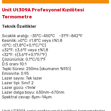
Unit Ut309A Profesyonel Kızılötesi
Termometre
Teknik Özellikler
Sıcaklık aralığı: -35°C~450°C -31°F~842°F
Kesinlik: ≥0°C: ±1,8°C veya ±%1,8
<0°C: ±(1,8°C+0,1°C/°C)
≥32°F: ±3,6°F veya ±%1,8
<32°F: ±(3,6°F+0,1°F/°F)
Çözünürlük: 0,1°C/0,1°F
D:S oranı 10:1
Tepki Süresi: 250ms (okumanın %95'i)
Emisivite: 0.95
Lazer sayısı: Tek lazer
Lazer tipi: Sınıf 2
Lazer gücü: <1mW
Lazer dalga boyu: 630nm~670nm
Spektral cevap: 8μm~14μm