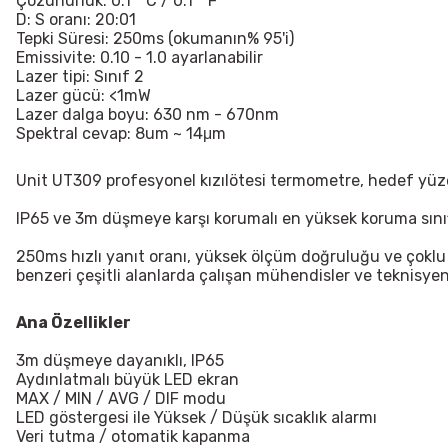
Çözünürlük: 0.1 ° C / 0.1 ° F
D: S oranı: 20:01
Tepki Süresi: 250ms (okumanın% 95'i)
Emissivite: 0.10 - 1.0 ayarlanabilir
Lazer tipi: Sınıf 2
Lazer gücü: <1mW
Lazer dalga boyu: 630 nm - 670nm
Spektral cevap: 8um ~ 14μm
Unit
UT309
profesyonel kızılötesi termometre, hedef yüzey 
IP65 ve 3m düşmeye karşı korumalı en yüksek koruma sınıfl
250ms hızlı yanıt oranı, yüksek ölçüm doğruluğu ve çoklu 
benzeri çeşitli alanlarda çalışan mühendisler ve teknisyenle
Ana Özellikler
3m düşmeye dayanıklı, IP65
Aydınlatmalı büyük LED ekran
MAX / MIN / AVG / DIF modu
LED göstergesi ile Yüksek / Düşük sıcaklık alarmı
Veri tutma / otomatik kapanma