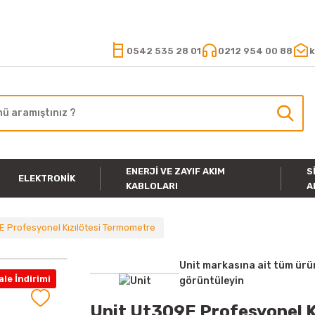
15.000 TL VE ÜZERİ ALIŞVERİŞLERİNİZDE KARGO ÜCRETSİZ
0542 535 28 01
0212 954 00 88
k
ENERJI VE ZAYIF AKIM
S
ELEKTRONIK
KABLOLARI
A
E Profesyonel Kızılötesi Termometre
Unit markasına ait tüm ürü
le İndirimi
görüntüleyin
Unit Ut309E Profesyonel K