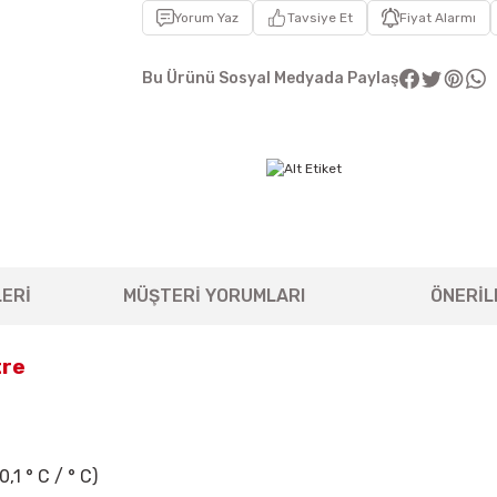
Yorum Yaz
Tavsiye Et
Fiyat Alarmı
Bu Ürünü Sosyal Medyada Paylaş
ERİ
MÜŞTERİ YORUMLARI
ÖNERİL
tre
0,1 ° C / ° C)