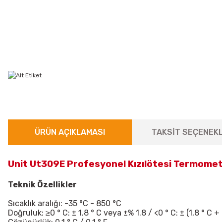
ÜRÜN AÇIKLAMASI
TAKSİT SEÇENEKL
Unit Ut309E Profesyonel Kızılötesi Termome
Teknik Özellikler
Sıcaklık aralığı: -35 °C - 850 °C
Doğruluk: ≥0 ° C: ± 1.8 ° C veya ±% 1.8 / <0 ° C: ± (1,8 ° C + 