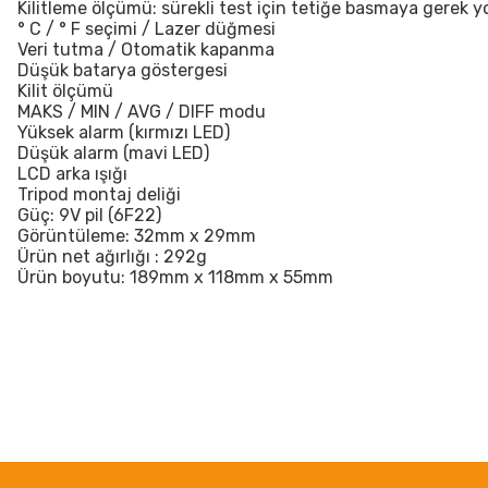
Kilitleme ölçümü: sürekli test için tetiğe basmaya gerek y
° C / ° F seçimi / Lazer düğmesi
Veri tutma / Otomatik kapanma
Düşük batarya göstergesi
Kilit ölçümü
MAKS / MIN / AVG / DIFF modu
Yüksek alarm (kırmızı LED)
Düşük alarm (mavi LED)
LCD arka ışığı
Tripod montaj deliği
Güç: 9V pil (6F22)
Görüntüleme: 32mm x 29mm
Ürün net ağırlığı : 292g
Ürün boyutu: 189mm x 118mm x 55mm
Bu ürünün fiyat bilgisi, resim, ürün açıklamalarında ve diğer konularda
Görüş ve önerileriniz için teşekkür ederiz.
Ürün resmi kalitesiz, bozuk veya görüntülenemiyor.
Ürün açıklamasında eksik bilgiler bulunuyor.
Ürün bilgilerinde hatalar bulunuyor.