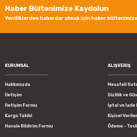
Ürün fiyatı diğer sitelerden daha pahalı.
Haber Bültenimize Kaydolun
Bu ürüne benzer farklı alternatifler olmalı.
Yeniliklerden haberdar olmak için haber bültenimiz
KURUMSAL
ALIŞVERİŞ
Hakkımızda
Mesafeli Sat
İletişim
Gizlilik ve Gü
İletişim Formu
İptal ve İade 
Kargo Takibi
Kişisel Verile
Havale Bildirim Formu
Ödeme - Tesl