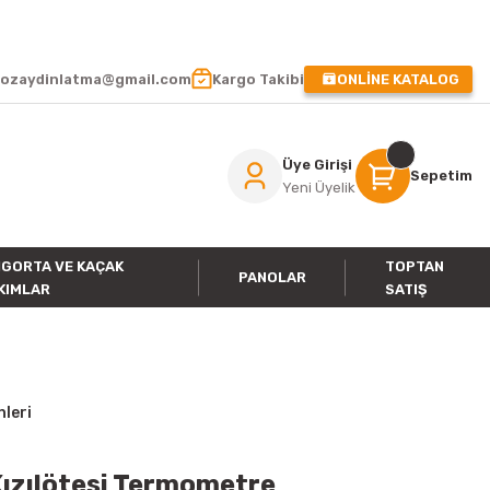
 !
ozaydinlatma@gmail.com
Kargo Takibi
ONLİNE KATALOG
Üye Girişi
Sepetim
Yeni Üyelik
IGORTA VE KAÇAK
TOPTAN
PANOLAR
KIMLAR
SATIŞ
nleri
ızılötesi Termometre