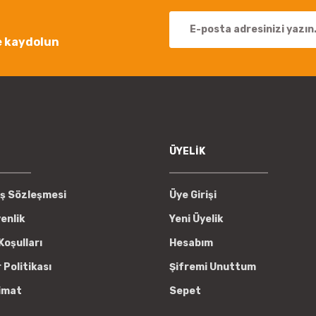
e kaydolun
Gönder
ÜYELİK
ış Sözleşmesi
Üye Girişi
venlik
Yeni Üyelik
Koşulları
Hesabım
r Politikası
Şifremi Unuttum
imat
Sepet