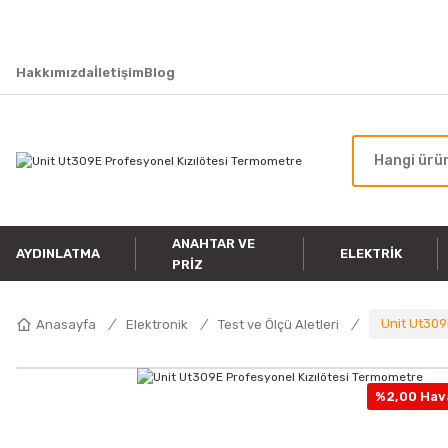
Hakkımızda
İletişim
Blog
ANAHTAR VE
AYDINLATMA
ELEKTRIK
PRIZ
Unit Ut309
Anasayfa
Elektronik
Test ve Ölçü Aletleri
%2,00 Hava