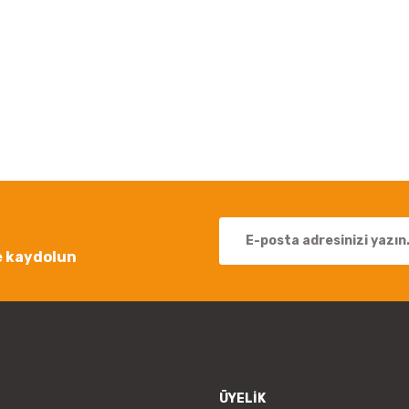
 yetersiz gördüğünüz noktaları öneri formunu kullanarak tarafımıza iletebil
Bu ürüne ilk yorumu siz yapın!
Yorum Yaz
e kaydolun
Gönder
ÜYELİK