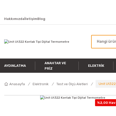
Hakkımızda
İletişim
Blog
ANAHTAR VE
AYDINLATMA
ELEKTRIK
PRIZ
Unit Ut322
Anasayfa
Elektronik
Test ve Ölçü Aletleri
%2,00 Hava