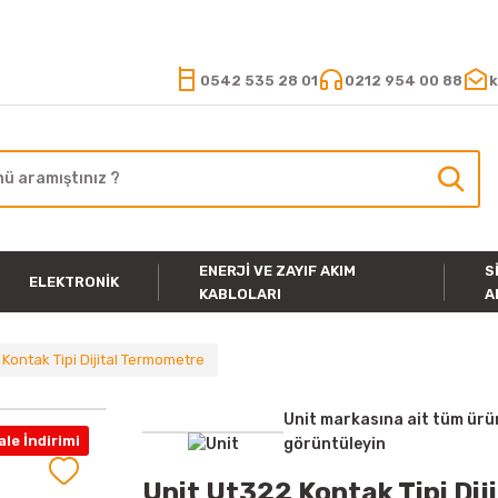
15.000 TL VE ÜZERİ ALIŞVERİŞLERİNİZDE KARGO ÜCRETSİZ
0542 535 28 01
0212 954 00 88
k
ENERJI VE ZAYIF AKIM
S
ELEKTRONIK
KABLOLARI
A
 Kontak Tipi Dijital Termometre
Unit markasına ait tüm ürü
le İndirimi
görüntüleyin
Unit Ut322 Kontak Tipi Di