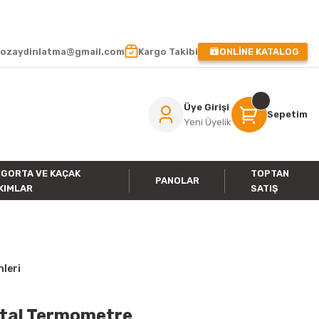
 !
ozaydinlatma@gmail.com
Kargo Takibi
ONLİNE KATALOG
Üye Girişi
Sepetim
Yeni Üyelik
IGORTA VE KAÇAK
TOPTAN
PANOLAR
KIMLAR
SATIŞ
nleri
jital Termometre