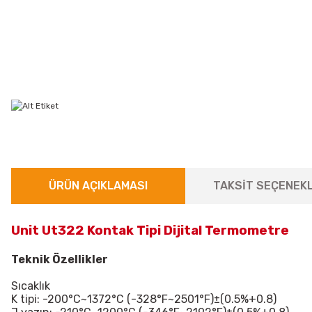
ÜRÜN AÇIKLAMASI
TAKSİT SEÇENEKL
Unit Ut322 Kontak Tipi Dijital Termometre
Teknik Özellikler
Sıcaklık
K tipi: -200°C~1372°C (-328°F~2501°F)
±(0.5%+0.8)