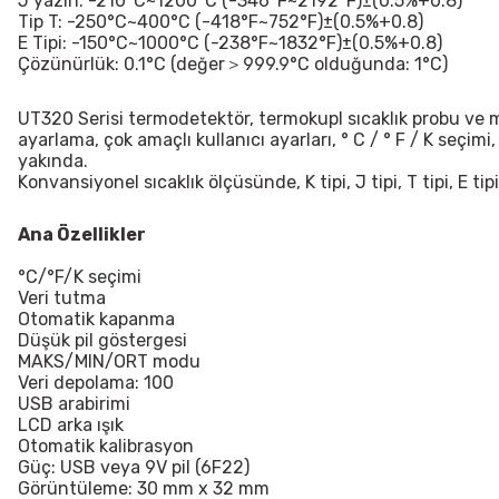
J yazın: -210°C~1200°C (-346°F~2192°F)
±(0.5%+0.8)
Tip T: -250°C~400°C (-418°F~752°F)
±(0.5%+0.8)
E Tipi: -150°C~1000°C (-238°F~1832°F)
±(0.5%+0.8)
Çözünürlük: 0.1°C (değer＞999.9°C olduğunda: 1°C)
UT320
Serisi termodetektör, termokupl sıcaklık probu ve mi
ayarlama, çok amaçlı kullanıcı ayarları, ° C / ° F / K seçimi,
yakında.
Konvansiyonel sıcaklık ölçüsünde, K tipi, J tipi, T tipi, E tipi,
Ana Özellikler
°C/°F/K seçimi
Veri tutma
Otomatik kapanma
Düşük pil göstergesi
MAKS/MIN/ORT modu
Veri depolama: 100
USB arabirimi
LCD arka ışık
Otomatik kalibrasyon
Güç: USB veya 9V pil (6F22)
Görüntüleme: 30 mm x 32 mm