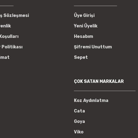
ış Sözleşmesi
Üye Girişi
venlik
Yeni Üyelik
Koşulları
Hesabım
r Politikası
Şifremi Unuttum
imat
Sepet
ÇOK SATAN MARKALAR
Koz Aydınlatma
Cata
Goya
Viko