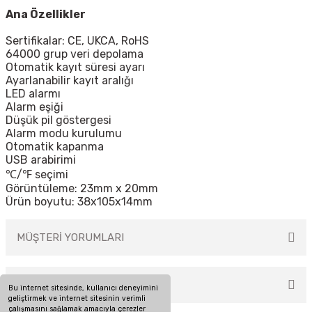
Ana Özellikler
Sertifikalar: CE, UKCA, RoHS
64000 grup veri depolama
Otomatik kayıt süresi ayarı
Ayarlanabilir kayıt aralığı
LED alarmı
Alarm eşiği
Düşük pil göstergesi
Alarm modu kurulumu
Otomatik kapanma
USB arabirimi
℃/℉ seçimi
Görüntüleme: 23mm x 20mm
Ürün boyutu: 38x105x14mm
MÜŞTERİ YORUMLARI
TAKSİT SEÇENEKLERİ
Bu internet sitesinde, kullanıcı deneyimini
Bu ürüne ilk yorumu siz yapın!
geliştirmek ve internet sitesinin verimli
çalışmasını sağlamak amacıyla çerezler