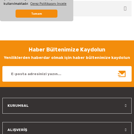
kullanılmaktadır.
Çerez Politikasını İncele
ÖNERİLERİNİZ
Yorum Yaz
Tamam
Bu ürünün fiyat bilgisi, resim, ürün açıklamalarında ve diğer konularda
yetersiz gördüğünüz noktaları öneri formunu kullanarak tarafımıza
iletebilirsiniz.
Görüş ve önerileriniz için teşekkür ederiz.
Haber Bültenimize Kaydolun
Ürün resmi kalitesiz, bozuk veya görüntülenemiyor.
Yeniliklerden haberdar olmak için haber bültenimize kaydolun
Ürün açıklamasında eksik bilgiler bulunuyor.
Ürün bilgilerinde hatalar bulunuyor.
Ürün fiyatı diğer sitelerden daha pahalı.
Bu ürüne benzer farklı alternatifler olmalı.
KURUMSAL
Gönder
ALIŞVERİŞ