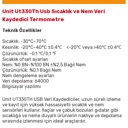
Unit Ut330Th Usb Sıcaklık ve Nem Veri
Kaydedici Termometre
Teknik Özellikler
Sıcaklık: -30°C~70°C
Kesinlik: -20°C~40°C ±0.4℃ <-20℃ veya >40℃ ±0.4℃
Çözünürlük: -0,1 ℃/0,1 ℉
Sıcaklık ofset ayarları
Nem: %0 BN~%100 BN ±%2,5 Bağıl Nem
Çözünürlük: %0,1 Bağıl Nem
Nem dengeleme ayarları
Veri depolama: 64000
Bilgisayar yazılımı
Unit
UT330TH
USB Veri Kaydediciler
,
uzun süreli izleme
ve kayıt için yüksek hassasiyetli sıcaklık ve nem
sensörleri kullanır. İlaçlar ve çabuk bozulan gıdalar gibi
sıcaklığa ve neme duyarlı ürünlerin nakliye ve depolama
sırasında izlenmesi için ideal araçlardır.