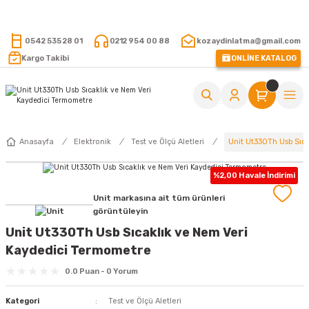
15.000 TL VE ÜZERİ ALIŞVERİŞLERİNİZDE KARGO ÜCRETSİZ !
0542 535 28 01
0212 954 00 88
kozaydinlatma@gmail.com
Kargo Takibi
ONLİNE KATALOG
Unit Ut330Th Usb Sıc
Anasayfa
Elektronik
Test ve Ölçü Aletleri
%2,00 Havale İndirimi
Unit markasına ait tüm ürünleri
görüntüleyin
Unit Ut330Th Usb Sıcaklık ve Nem Veri
Kaydedici Termometre
0.0 Puan - 0 Yorum
Kategori
Test ve Ölçü Aletleri