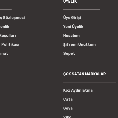
ÜYELİK
ış Sözleşmesi
Üye Girişi
venlik
Yeni Üyelik
Koşulları
Hesabım
r Politikası
Şifremi Unuttum
imat
Sepet
ÇOK SATAN MARKALAR
Koz Aydınlatma
Cata
Goya
Viko