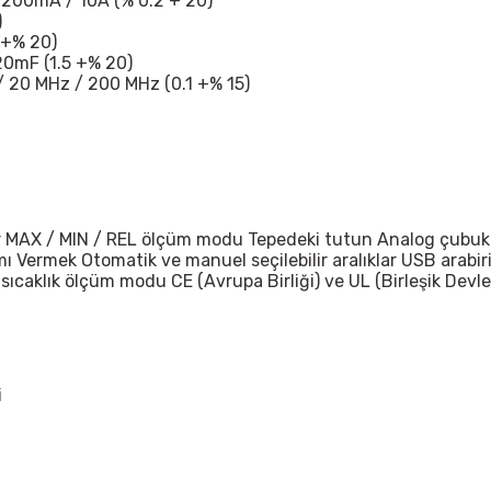
200mA / 10A (% 0.2 + 20)
)
 +% 20)
20mF (1.5 +% 20)
 20 MHz / 200 MHz (0.1 +% 15)
ilir MAX / MIN / REL ölçüm modu Tepedeki tutun Analog çubuk
ı Vermek Otomatik ve manuel seçilebilir aralıklar USB arabir
 sıcaklık ölçüm modu CE (Avrupa Birliği) ve UL (Birleşik Devlet
i