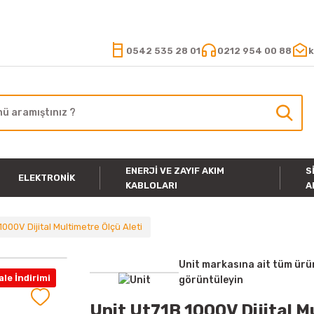
15.000 TL VE ÜZERİ ALIŞVERİŞLERİNİZDE KARGO ÜCRETSİZ
0542 535 28 01
0212 954 00 88
k
ENERJI VE ZAYIF AKIM
S
ELEKTRONIK
KABLOLARI
A
1000V Dijital Multimetre Ölçü Aleti
Unit markasına ait tüm ürü
le İndirimi
görüntüleyin
Unit Ut71B 1000V Dijital M