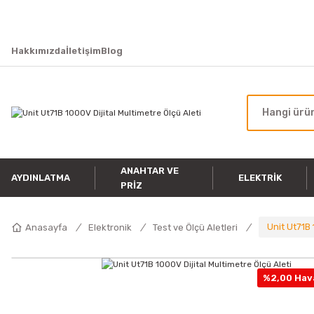
Hakkımızda
İletişim
Blog
ANAHTAR VE
AYDINLATMA
ELEKTRIK
PRIZ
Unit Ut71B 
Anasayfa
Elektronik
Test ve Ölçü Aletleri
%2,00 Hava