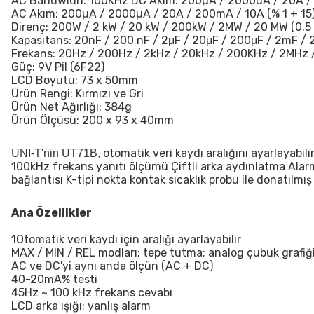
AC Bandwidh: 100KHz DC Akım: 200µA / 2000uA / 20A / 
AC Akım: 200µA / 2000µA / 20A / 200mA / 10A (% 1 + 15
Direnç: 200W / 2 kW / 20 kW / 200kW / 2MW / 20 MW (0.5
Kapasitans: 20nF / 200 nF / 2μF / 20μF / 200μF / 2mF / 
Frekans: 20Hz / 200Hz / 2kHz / 20kHz / 200KHz / 2MHz /
Güç: 9V Pil (6F22)
LCD Boyutu: 73 x 50mm
Ürün Rengi: Kırmızı ve Gri
Ürün Net Ağırlığı: 384g
Ürün Ölçüsü: 200 x 93 x 40mm
otomatik veri kaydı aralığını ayarlayab
UNI-T'nin
UT71B
,
100kHz frekans yanıtı ölçümü Çiftli arka aydınlatma Alarm
bağlantısı K-tipi nokta kontak sıcaklık probu ile donatılmış
Ana Özellikler
1Otomatik veri kaydı için aralığı ayarlayabilir
MAX / MIN / REL modları; tepe tutma; analog çubuk grafiğ
AC ve DC'yi aynı anda ölçün (AC + DC)
40-20mA% testi
45Hz ~ 100 kHz frekans cevabı
LCD arka ışığı; yanlış alarm