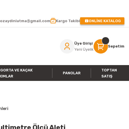
 !
ozaydinlatma@gmail.com
Kargo Takibi
ONLİNE KATALOG
Üye Girişi
Sepetim
Yeni Üyelik
IGORTA VE KAÇAK
TOPTAN
PANOLAR
KIMLAR
SATIŞ
nleri
ultimetre Ölçü Aleti