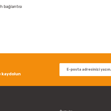
th bağlantısı
 yetersiz gördüğünüz noktaları öneri formunu kullanarak tarafımıza iletebil
Bu ürüne ilk yorumu siz yapın!
Yorum Yaz
e kaydolun
Gönder