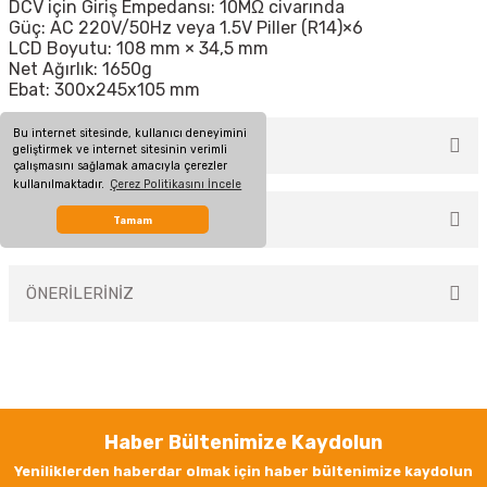
DCV için Giriş Empedansı: 10MΩ civarında
Güç: AC 220V/50Hz veya 1.5V Piller (R14)×6
LCD Boyutu: 108 mm × 34,5 mm
Net Ağırlık: 1650g
Ebat: 300x245x105 mm
Bu internet sitesinde, kullanıcı deneyimini
MÜŞTERİ YORUMLARI
geliştirmek ve internet sitesinin verimli
çalışmasını sağlamak amacıyla çerezler
kullanılmaktadır.
Çerez Politikasını İncele
TAKSİT SEÇENEKLERİ
Tamam
Bu ürüne ilk yorumu siz yapın!
ÖNERİLERİNİZ
Yorum Yaz
Bu ürünün fiyat bilgisi, resim, ürün açıklamalarında ve diğer konularda
yetersiz gördüğünüz noktaları öneri formunu kullanarak tarafımıza
iletebilirsiniz.
Görüş ve önerileriniz için teşekkür ederiz.
Haber Bültenimize Kaydolun
Ürün resmi kalitesiz, bozuk veya görüntülenemiyor.
Yeniliklerden haberdar olmak için haber bültenimize kaydolun