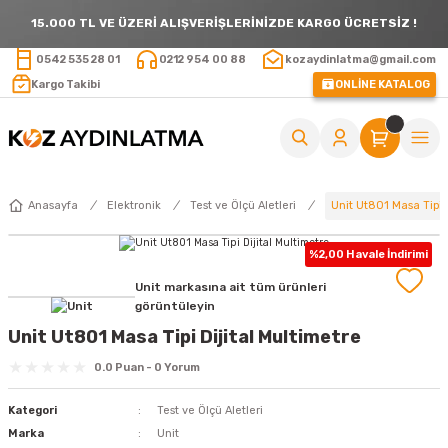
15.000 TL VE ÜZERİ ALIŞVERİŞLERİNİZDE KARGO ÜCRETSİZ !
0542 535 28 01
0212 954 00 88
kozaydinlatma@gmail.com
Kargo Takibi
ONLİNE KATALOG
Unit Ut801 Masa Tipi D
Anasayfa
Elektronik
Test ve Ölçü Aletleri
%2,00 Havale İndirimi
Unit markasına ait tüm ürünleri
görüntüleyin
Unit Ut801 Masa Tipi Dijital Multimetre
0.0 Puan - 0 Yorum
Kategori
Test ve Ölçü Aletleri
Marka
Unit