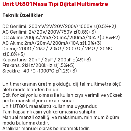
Unit Ut801 Masa Tipi Dijital Multimetre
Teknik Özellikler
DC Gerilimi: 200mV/2V/20V/200V/1000V ±(0.5%+2)
AC Gerilimi: 2V/20V/200V/750V ±(0.8%+3)
DC Akımı: 200μA/2mA/20mA/200mA/10A ±(0.8%+2)
AC Akımı: 2mA/20mA/200mA/10A ±(1.0%+3)
Direnç: 200Ω / 2kΩ / 20kΩ / 200kΩ / 2MΩ / 20MΩ
±(0.8%+3)
Kapasitans: 20nF / 2μF / 200μF ±(4%+3)
Frekans: 2kHz/200kHz ±(1.5%+5)
Sıcaklık: -40 °C~1000°C ±(1.2%+3)
Unit markasının üretmiş olduğu dijital multimetre ölçü
aleti modellerinden biridir.
Çok fonksiyonlu olması ile kullanıcıya verimli ve yüksek
performanslı ölçüm imkanı sunar.
Unit
UT801
, masaüstü kullanıma uygundur.
Tam kapsamlı aşırı yük korumasına sahiptir.
Manuel menzil özelliği ve maksimum, minimum ölçüm
modu bulunmaktadır.
Aralıklar manuel olarak belirlenmektedir.