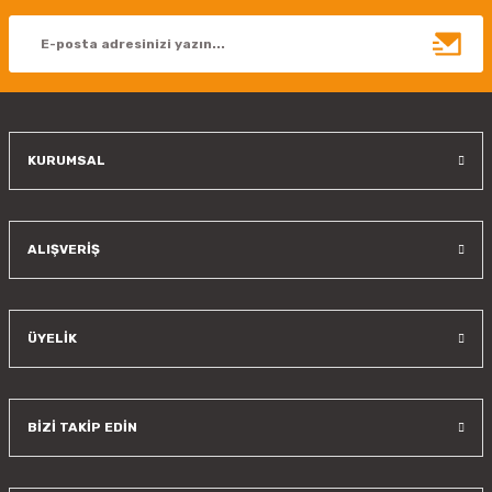
Ürün açıklamasında eksik bilgiler bulunuyor.
Ürün bilgilerinde hatalar bulunuyor.
Ürün fiyatı diğer sitelerden daha pahalı.
Bu ürüne benzer farklı alternatifler olmalı.
KURUMSAL
Gönder
ALIŞVERİŞ
ÜYELİK
BİZİ TAKİP EDİN