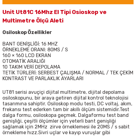
Unit Ut81C 16Mhz El Tipi Osioskop ve
Multimetre Ölçü Aleti
Osiloskop Özellikler
BANT GENİŞLİĞİ: 16 MHZ
ÖRNEKLEME ORANI: 80MS / S
160 × 160 LCD EKRAN
OTOMATİK ARALIĞI
10 TAKIM VERİ DEPOLAMA
TETİK TÜRLERİ: SERBEST ÇALIŞMA / NORMAL / TEK ÇEKİM
KONTRAST VE PARLAKLIK AYARLARI
UT81
serisi avuçiçi dijital multimetre, dijital depolama
osiloskopunu, bir araya getiren dijital kontrol teknolojisi
tasarımına sahiptir. Osiloskop modu testi, DC voltaj, akım,
frekansı test ederken tam bir akıllı ölçüm sistemidir.Test
dalga formu, osiloskopa geçmek. Dalgaformu test band
genişliği, çeşitli ölçümler için yeterli bant genişliği
sağlamak için 2MHz zirve örneklemesi ile 20MS / s sabit
örnekleme hızz.Sivri uçlar ve kayıp vuruşlar gibi