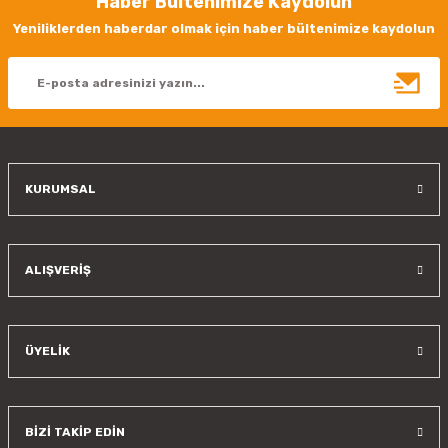
Haber Bültenimize Kaydolun
Ürün resmi kalitesiz, bozuk veya görüntülenemiyor.
Yeniliklerden haberdar olmak için haber bültenimize kaydolun
Ürün açıklamasında eksik bilgiler bulunuyor.
Ürün bilgilerinde hatalar bulunuyor.
Ürün fiyatı diğer sitelerden daha pahalı.
Bu ürüne benzer farklı alternatifler olmalı.
KURUMSAL
Gönder
ALIŞVERİŞ
ÜYELİK
BİZİ TAKİP EDİN