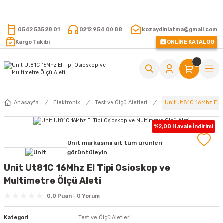
15.000 TL VE ÜZERİ ALIŞVERİŞLERİNİZDE KARGO ÜCRETSİZ !
0542 535 28 01
0212 954 00 88
kozaydinlatma@gmail.com
Kargo Takibi
ONLİNE KATALOG
Unit Ut81C 16Mhz El T
Anasayfa
Elektronik
Test ve Ölçü Aletleri
%2,00 Havale İndirimi
Unit markasına ait tüm ürünleri
görüntüleyin
Unit Ut81C 16Mhz El Tipi Osioskop ve
Multimetre Ölçü Aleti
0.0 Puan - 0 Yorum
Kategori
Test ve Ölçü Aletleri