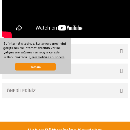
Bu internet sitesinde, kullanıcı deneyimini
geliştirmek ve internet sitesinin verimli
MÜŞTERİ YORUMLARI
çalışmasını sağlamak amacıyla çerezler
kullanılmaktadır.
Çerez Politikasını İncele
Tamam
TAKSİT SEÇENEKLERİ
Bu ürüne ilk yorumu siz yapın!
ÖNERİLERİNİZ
Yorum Yaz
Bu ürünün fiyat bilgisi, resim, ürün açıklamalarında ve diğer konularda
yetersiz gördüğünüz noktaları öneri formunu kullanarak tarafımıza
iletebilirsiniz.
Görüş ve önerileriniz için teşekkür ederiz.