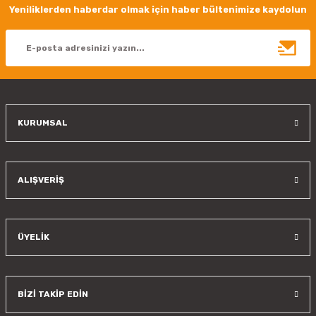
Ürün resmi kalitesiz, bozuk veya görüntülenemiyor.
Yeniliklerden haberdar olmak için haber bültenimize kaydolun
Ürün açıklamasında eksik bilgiler bulunuyor.
Ürün bilgilerinde hatalar bulunuyor.
Ürün fiyatı diğer sitelerden daha pahalı.
Bu ürüne benzer farklı alternatifler olmalı.
KURUMSAL
Gönder
ALIŞVERİŞ
ÜYELİK
BİZİ TAKİP EDİN