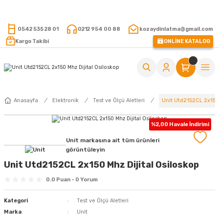
15.000 TL VE ÜZERİ ALIŞVERİŞLERİNİZDE KARGO ÜCRETSİZ !
0542 535 28 01
0212 954 00 88
kozaydinlatma@gmail.com
Kargo Takibi
ONLİNE KATALOG
Unit Utd2152CL 2x150 
Anasayfa
Elektronik
Test ve Ölçü Aletleri
%2,00 Havale İndirimi
Unit markasına ait tüm ürünleri
görüntüleyin
Unit Utd2152CL 2x150 Mhz Dijital Osiloskop
0.0 Puan - 0 Yorum
Kategori
Test ve Ölçü Aletleri
Marka
Unit