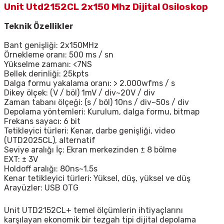
Unit Utd2152CL 2x150 Mhz Dijital Osiloskop
Teknik Özellikler
Bant genişliği: 2x150MHz
Örnekleme oranı: 500 ms / sn
Yükselme zamanı: <7NS
Bellek derinliği: 25kpts
Dalga formu yakalama oranı: > 2.000wfms / s
Dikey ölçek: (V / böl) 1mV / div~20V / div
Zaman tabanı ölçeği: (s / böl) 10ns / div~50s / div
Depolama yöntemleri: Kurulum, dalga formu, bitmap
Frekans sayacı: 6 bit
Tetikleyici türleri: Kenar, darbe genişliği, video
(UTD2025CL), alternatif
Seviye aralığı İç: Ekran merkezinden ± 8 bölme
EXT: ± 3V
Holdoff aralığı: 80ns~1.5s
Kenar tetikleyici türleri: Yüksel, düş, yüksel ve düş
Arayüzler: USB OTG
Unit
UTD2152CL+
temel ölçümlerin ihtiyaçlarını
karşılayan ekonomik bir tezgah tipi dijital depolama