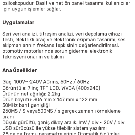
osiloskopudur. Basit ve net ön panel tasarımı, kullanıcılar
için uygun işlemler sağlar.
Uygulamalar
Seri veri analizi, titreşim analizi, veri depolama cihazı
testi, elektrikli araç ve elektronik ekipman tasarımı, ses
ekipmanlarının frekans tepkisinin değerlendirilmesi,
otomotiv motorlarında sorun giderme, elektronik
teknisyeni onarım ve bakım
Ana Özellikler
Güç: 100V〜240V ACrms, 50Hz / 60Hz
Görüntüle: 7 inç TFT LCD, WVGA (400x240)
Ürünün net ağırlığı: 2.2kg
Ürün boyutu: 306 mm x 147 mm x 122 mm
50MHz bant genişliği
250MS / S veya500MS / s gerçek zamanlı örnekleme
oranı
Düşük gürültü, geniş dikey aralık: lmV / div ~ 20V / div
USB sürücüsü ile yükseltilebilir sistem yazılımı
28 dalga formu parametrelerinin Otomatik ölçümleri