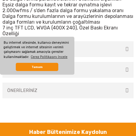
Eşsiz dalga formu kayıt ve tekrar oynatma işlevi
2.000wfms / s'den fazla dalga formu yakalama oranı
Dalga formu kurulumlarının ve arayüzlerinin depolanması
dalga formları ve kurulumların çoğaltılması
7 inç TFT LCD, WVGA (400X 240), Özel Baskı Ekranı
Özelliği
Bu internet sitesinde, kullanıcı deneyimini
geliştirmek ve internet sitesinin verimli
MÜŞTERİ YORUMLARI
çalışmasını sağlamak amacıyla çerezler
kullanılmaktadır.
Çerez Politikasını İncele
Tamam
TAKSİT SEÇENEKLERİ
Bu ürüne ilk yorumu siz yapın!
ÖNERİLERİNİZ
Yorum Yaz
Bu ürünün fiyat bilgisi, resim, ürün açıklamalarında ve diğer konularda
yetersiz gördüğünüz noktaları öneri formunu kullanarak tarafımıza
iletebilirsiniz.
Görüş ve önerileriniz için teşekkür ederiz.
Haber Bültenimize Kaydolun