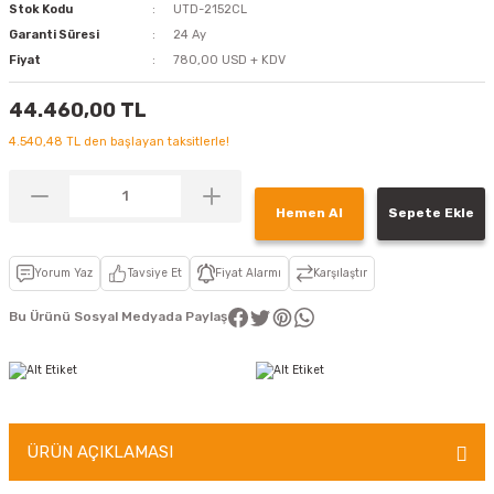
Stok Kodu
UTD-2152CL
Garanti Süresi
24 Ay
Fiyat
780,00 USD + KDV
44.460,00 TL
4.540,48 TL den başlayan taksitlerle!
Hemen Al
Sepete Ekle
Yorum Yaz
Tavsiye Et
Fiyat Alarmı
Karşılaştır
Bu Ürünü Sosyal Medyada Paylaş
ÜRÜN AÇIKLAMASI