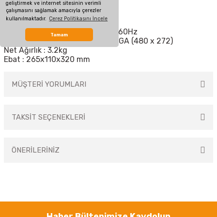
geliştirmek ve internet sitesinin verimli
çalışmasını sağlamak amacıyla çerezler
Ana Özellikler
kullanılmaktadır.
Çerez Politikasını İncele
Güç : 100V~240V ACrms, 50Hz/60Hz
Tamam
Görüntüle : 4,3 inç TFT LCD, WVGA (480 x 272)
Net Ağırlık : 3.2kg
Ebat : 265x110x320 mm
MÜŞTERİ YORUMLARI
TAKSİT SEÇENEKLERİ
Bu ürüne ilk yorumu siz yapın!
ÖNERİLERİNİZ
Yorum Yaz
Bu ürünün fiyat bilgisi, resim, ürün açıklamalarında ve diğer konularda
yetersiz gördüğünüz noktaları öneri formunu kullanarak tarafımıza
iletebilirsiniz.
Görüş ve önerileriniz için teşekkür ederiz.
Haber Bültenimize Kaydolun