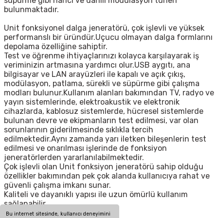
süpürme gibi harici ve dahili modülasyon türleri
bulunmaktadır.
Unit fonksiyonel dalga jeneratörü, çok işlevli ve yüksek
performanslı bir üründür.Uçucu olmayan dalga formlarını
depolama özelliğine sahiptir.
Test ve öğrenme ihtiyaçlarınızı kolayca karşılayarak iş
veriminizin artmasına yardımcı olur.USB aygıtı, ana
bilgisayar ve LAN arayüzleri ile kapalı ve açık çıkış,
modülasyon, patlama, sürekli ve süpürme gibi çalışma
modları bulunur.Kullanım alanları bakımından TV, radyo ve
yayın sistemlerinde, elektroakustik ve elektronik
cihazlarda, kablosuz sistemlerde, hücresel sistemlerde
bulunan devre ve ekipmanların test edilmesi, var olan
sorunlarının giderilmesinde sıklıkla tercih
edilmektedir.Aynı zamanda yarı iletken bileşenlerin test
edilmesi ve onarılması işlerinde de fonksiyon
jeneratörlerden yararlanılabilmektedir.
Çok işlevli olan Unit fonksiyon jeneratörü sahip olduğu
özellikler bakımından pek çok alanda kullanıcıya rahat ve
güvenli çalışma imkanı sunar.
Kaliteli ve dayanıklı yapısı ile uzun ömürlü kullanım
sağlanabilir.
Bu internet sitesinde, kullanıcı deneyimini