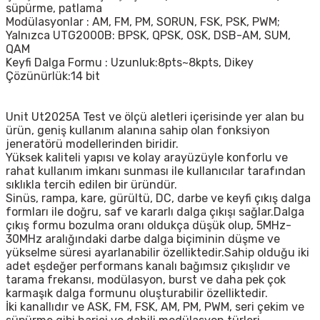
süpürme, patlama
Modülasyonlar : AM, FM, PM, SORUN, FSK, PSK, PWM;
Yalnızca UTG2000B: BPSK, QPSK, OSK, DSB-AM, SUM,
QAM
Keyfi Dalga Formu : Uzunluk:8pts~8kpts, Dikey
Çözünürlük:14 bit
Unit
Ut2025A
Test ve ölçü aletleri içerisinde yer alan bu
ürün, geniş kullanım alanına sahip olan fonksiyon
jeneratörü modellerinden biridir.
Yüksek kaliteli yapısı ve kolay arayüzüyle konforlu ve
rahat kullanım imkanı sunması ile kullanıcılar tarafından
sıklıkla tercih edilen bir üründür.
Sinüs, rampa, kare, gürültü, DC, darbe ve keyfi çıkış dalga
formları ile doğru, saf ve kararlı dalga çıkışı sağlar.Dalga
çıkış formu bozulma oranı oldukça düşük olup, 5MHz-
30MHz aralığındaki darbe dalga biçiminin düşme ve
yükselme süresi ayarlanabilir özelliktedir.Sahip olduğu iki
adet eşdeğer performans kanalı bağımsız çıkışlıdır ve
tarama frekansı, modülasyon, burst ve daha pek çok
karmaşık dalga formunu oluşturabilir özelliktedir.
İki kanallıdır ve ASK, FM, FSK, AM, PM, PWM, seri çekim ve