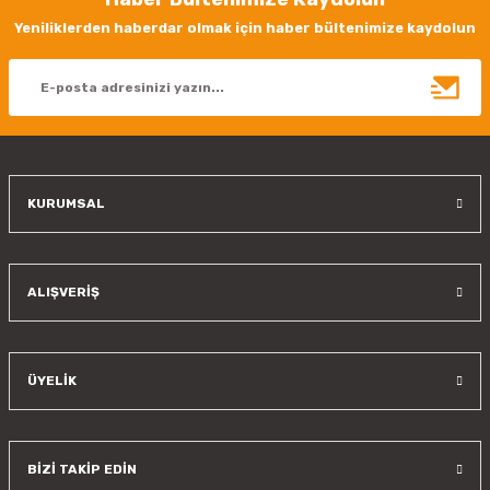
Ürün resmi kalitesiz, bozuk veya görüntülenemiyor.
Yeniliklerden haberdar olmak için haber bültenimize kaydolun
Ürün açıklamasında eksik bilgiler bulunuyor.
Ürün bilgilerinde hatalar bulunuyor.
Ürün fiyatı diğer sitelerden daha pahalı.
Bu ürüne benzer farklı alternatifler olmalı.
KURUMSAL
Gönder
ALIŞVERİŞ
ÜYELİK
BİZİ TAKİP EDİN