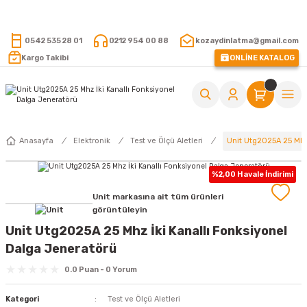
15.000 TL VE ÜZERİ ALIŞVERİŞLERİNİZDE KARGO ÜCRETSİZ !
0542 535 28 01
0212 954 00 88
kozaydinlatma@gmail.com
Kargo Takibi
ONLİNE KATALOG
Unit Utg2025A 25 Mhz
Anasayfa
Elektronik
Test ve Ölçü Aletleri
%2,00 Havale İndirimi
Unit markasına ait tüm ürünleri
görüntüleyin
Unit Utg2025A 25 Mhz İki Kanallı Fonksiyonel
Dalga Jeneratörü
0.0 Puan - 0 Yorum
Kategori
Test ve Ölçü Aletleri