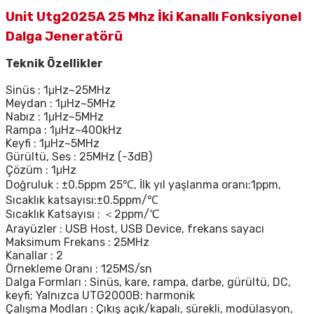
Unit Utg2025A 25 Mhz İki Kanallı Fonksiyonel
Dalga Jeneratörü
Teknik Özellikler
Sinüs : 1μHz~25MHz
Meydan : 1μHz~5MHz
Nabız : 1μHz~5MHz
Rampa : 1μHz~400kHz
Keyfi : 1μHz~5MHz
Gürültü, Ses : 25MHz (-3dB)
Çözüm : 1μHz
Doğruluk : ±0.5ppm 25℃, İlk yıl yaşlanma oranı:1ppm,
Sıcaklık katsayısı:±0.5ppm/℃
Sıcaklık Katsayısı : ＜2ppm/℃
Arayüzler : USB Host, USB Device, frekans sayacı
Maksimum Frekans : 25MHz
Kanallar : 2
Örnekleme Oranı : 125MS/sn
Dalga Formları : Sinüs, kare, rampa, darbe, gürültü, DC,
keyfi; Yalnızca UTG2000B: harmonik
Çalışma Modları : Çıkış açık/kapalı, sürekli, modülasyon,