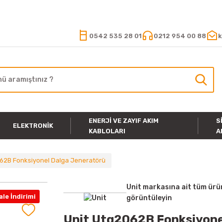
15.000 TL VE ÜZERİ ALIŞVERİŞLERİNİZDE KARGO ÜCRETSİZ
0542 535 28 01
0212 954 00 88
k
ENERJI VE ZAYIF AKIM
S
ELEKTRONIK
KABLOLARI
A
62B Fonksiyonel Dalga Jeneratörü
Unit markasına ait tüm ürü
le İndirimi
görüntüleyin
Unit Utg2062B Fonksiyone