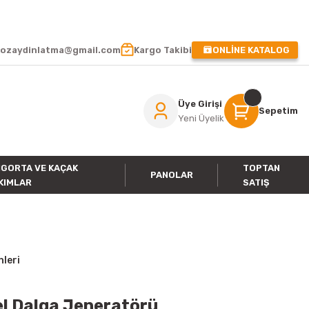
 !
ozaydinlatma@gmail.com
Kargo Takibi
ONLİNE KATALOG
Üye Girişi
Sepetim
Yeni Üyelik
IGORTA VE KAÇAK
TOPTAN
PANOLAR
KIMLAR
SATIŞ
nleri
l Dalga Jeneratörü