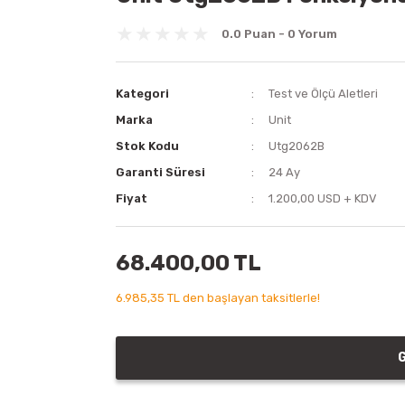
0.0 Puan - 0 Yorum
Kategori
Test ve Ölçü Aletleri
Marka
Unit
Stok Kodu
Utg2062B
Garanti Süresi
24 Ay
Fiyat
1.200,00 USD + KDV
68.400,00 TL
6.985,35 TL den başlayan taksitlerle!
G