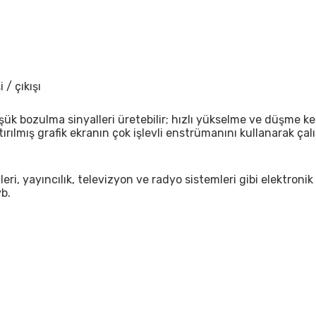
/ çıkışı
üşük bozulma sinyalleri üretebilir; hızlı yükselme ve düşme ke
tırılmış grafik ekranın çok işlevli enstrümanını kullanarak çalışm
i, yayıncılık, televizyon ve radyo sistemleri gibi elektronik
vb.
 yetersiz gördüğünüz noktaları öneri formunu kullanarak tarafımıza iletebil