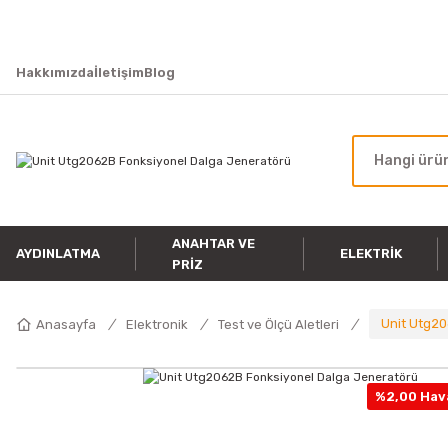
Hakkımızda
İletişim
Blog
ANAHTAR VE
AYDINLATMA
ELEKTRIK
PRIZ
Unit Utg20
Anasayfa
Elektronik
Test ve Ölçü Aletleri
%2,00 Hava