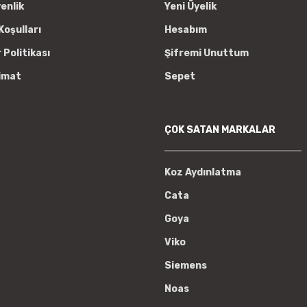
venlik
Yeni Üyelik
Koşulları
Hesabım
r Politikası
Şifremi Unuttum
imat
Sepet
ÇOK SATAN MARKALAR
Koz Aydınlatma
Cata
Goya
Viko
Siemens
Noas