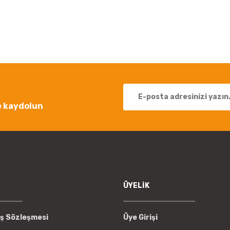
Bu ürüne ilk yorumu siz yapın!
Yorum Yaz
e kaydolun
Gönder
ÜYELİK
ış Sözleşmesi
Üye Girişi