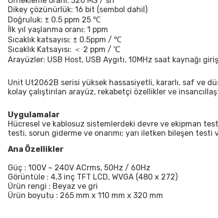
Örnekleme oranı: 320 MS / sn
Dikey çözünürlük: 16 bit (sembol dahil)
Doğruluk: ± 0.5 ppm 25 ℃
İlk yıl yaşlanma oranı: 1 ppm
Sıcaklık katsayısı: ± 0.5ppm / ℃
Sıcaklık Katsayısı: ＜ 2 ppm / ℃
Arayüzler: USB Host, USB Aygıtı, 10MHz saat kaynağı girişi 
Unit
Ut2062B
serisi yüksek hassasiyetli, kararlı, saf ve d
kolay çalıştırılan arayüz, rekabetçi özellikler ve insancıllaş
Uygulamalar
Hücresel ve kablosuz sistemlerdeki devre ve ekipman testler
testi, sorun giderme ve onarımı; yarı iletken bileşen testi 
Ana Özellikler
Güç : 100V ~ 240V ACrms, 50Hz / 60Hz
Görüntüle : 4,3 inç TFT LCD, WVGA (480 x 272)
Ürün rengi : Beyaz ve gri
Ürün boyutu : 265 mm x 110 mm x 320 mm
Bu ürünün fiyat bilgisi, resim, ürün açıklamalarında ve diğer konularda