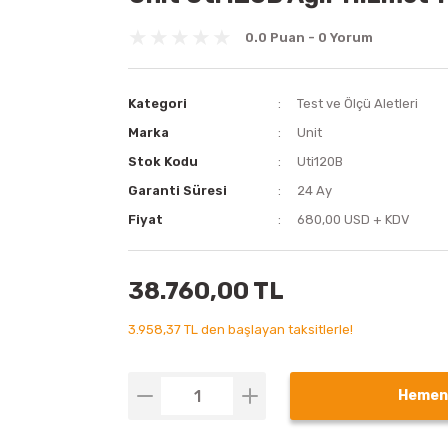
0.0 Puan - 0 Yorum
Kategori
Test ve Ölçü Aletleri
Marka
Unit
Stok Kodu
Uti120B
Garanti Süresi
24 Ay
Fiyat
680,00 USD + KDV
38.760,00 TL
3.958,37 TL den başlayan taksitlerle!
Hemen