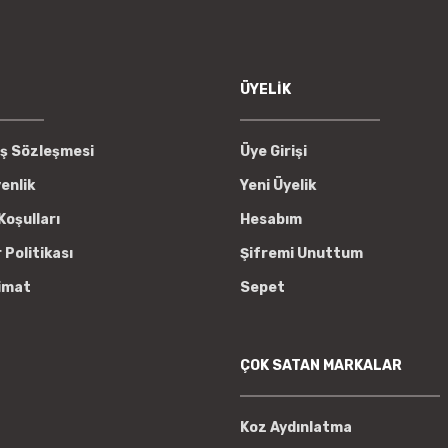
Gönder
ÜYELİK
ış Sözleşmesi
Üye Girişi
venlik
Yeni Üyelik
Koşulları
Hesabım
r Politikası
Şifremi Unuttum
imat
Sepet
ÇOK SATAN MARKALAR
Koz Aydınlatma