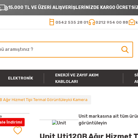
15.000 TL VE ÜZERİ ALIŞVERİŞLERİNİZDE KARGO ÜCRETSİZ
0542 535 28 01
0212 954 00 88
k
ENERJI VE ZAYIF AKIM
S
ELEKTRONIK
KABLOLARI
A
0B Ağır Hizmet Tipi Termal Görüntüleyici Kamera
Unit markasına ait tüm ürü
le İndirimi
görüntüleyin
Unit Uti120B Ağır Hizmet 