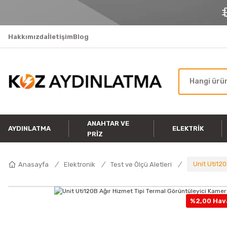
Hakkımızda
İletişim
Blog
ANAHTAR VE
AYDINLATMA
ELEKTRIK
PRIZ
Unit Uti12
Anasayfa
Elektronik
Test ve Ölçü Aletleri
%2,00 Hava