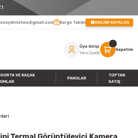
 !
ozaydinlatma@gmail.com
Kargo Takibi
ONLİNE KATALOG
Üye Girişi
Sepetim
Yeni Üyelik
IGORTA VE KAÇAK
TOPTAN
PANOLAR
KIMLAR
SATIŞ
nleri
Tipi Termal Görüntüleyici Kamera