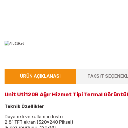
ÜRÜN AÇIKLAMASI
TAKSİT SEÇENEKL
Unit Uti120B Ağır Hizmet Tipi Termal Görüntü
Teknik Özellikler
Dayanıklı ve kullanıcı dostu
2.8” TFT ekran (320×240 Piksel)
IR çözünürlüğü: 120×90