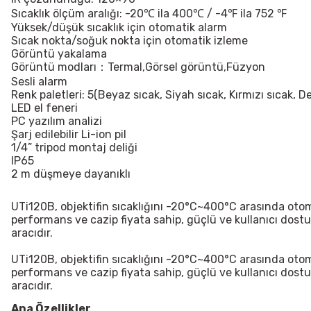
Sıcaklık ölçüm aralığı: -20℃ ila 400℃ / -4℉ ila 752 ℉
Yüksek/düşük sıcaklık için otomatik alarm
Sıcak nokta/soğuk nokta için otomatik izleme
Görüntü yakalama
Görüntü modları：Termal,Görsel görüntü,Füzyon
Sesli alarm
Renk paletleri: 5(Beyaz sıcak, Siyah sıcak, Kırmızı sıcak, 
LED el feneri
PC yazılım analizi
Şarj edilebilir Li-ion pil
1/4” tripod montaj deliği
IP65
2 m düşmeye dayanıklı
UTi120B
, objektifin sıcaklığını -20°C~400°C arasında oto
performans ve cazip fiyata sahip, güçlü ve kullanıcı dost
aracıdır.
UTi120B
, objektifin sıcaklığını -20°C~400°C arasında oto
performans ve cazip fiyata sahip, güçlü ve kullanıcı dost
aracıdır.
Ana Özellikler