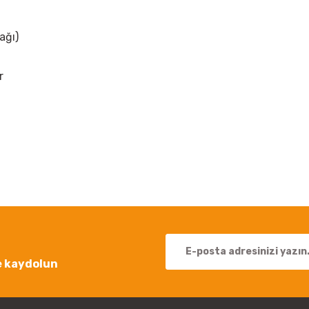
ağı)
r
 yetersiz gördüğünüz noktaları öneri formunu kullanarak tarafımıza iletebil
Bu ürüne ilk yorumu siz yapın!
Yorum Yaz
e kaydolun