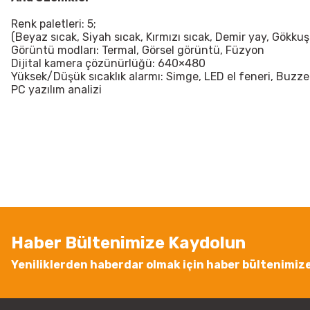
Renk paletleri
: 5;
(Beyaz sıcak, Siyah sıcak, Kırmızı sıcak, Demir yay, Gökkuş
Görüntü modları: Termal, Görsel görüntü, Füzyon
Dijital kamera çözünürlüğü: 640×480
Yüksek/Düşük sıcaklık alarmı: Simge, LED el feneri, Buzze
PC yazılım analizi
Bu ürünün fiyat bilgisi, resim, ürün açıklamalarında ve diğer konularda
Görüş ve önerileriniz için teşekkür ederiz.
Ürün resmi kalitesiz, bozuk veya görüntülenemiyor.
Ürün açıklamasında eksik bilgiler bulunuyor.
Ürün bilgilerinde hatalar bulunuyor.
Ürün fiyatı diğer sitelerden daha pahalı.
Haber Bültenimize Kaydolun
Bu ürüne benzer farklı alternatifler olmalı.
Yeniliklerden haberdar olmak için haber bültenimiz