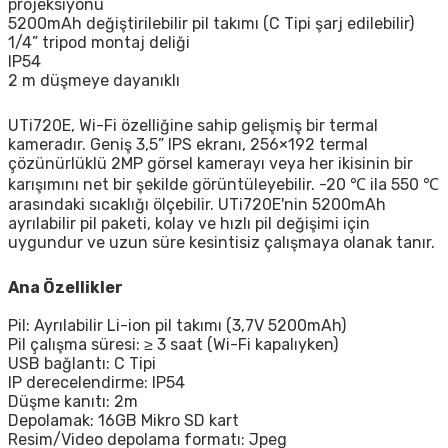
projeksiyonu
5200mAh değiştirilebilir pil takımı (C Tipi şarj edilebilir)
1/4” tripod montaj deliği
IP54
2 m düşmeye dayanıklı
UTi720E
, Wi-Fi özelliğine sahip gelişmiş bir termal
kameradır. Geniş 3,5” IPS ekranı, 256×192 termal
çözünürlüklü 2MP görsel kamerayı veya her ikisinin bir
karışımını net bir şekilde görüntüleyebilir. -20 ℃ ila 550 ℃
arasındaki sıcaklığı ölçebilir. UTi720E'nin 5200mAh
ayrılabilir pil paketi, kolay ve hızlı pil değişimi için
uygundur ve uzun süre kesintisiz çalışmaya olanak tanır.
Ana Özellikler
Pil: Ayrılabilir Li-ion pil takımı (3,7V 5200mAh)
Pil çalışma süresi: ≥ 3 saat (Wi-Fi kapalıyken)
USB bağlantı: C Tipi
IP derecelendirme: IP54
Düşme kanıtı: 2m
Depolamak: 16GB Mikro SD kart
Resim/Video depolama formatı: Jpeg