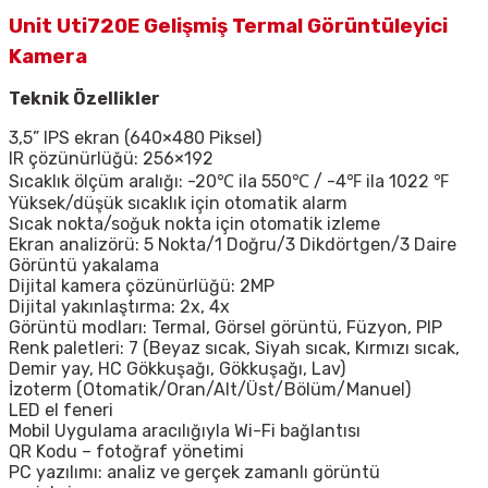
Unit Uti720E Gelişmiş Termal Görüntüleyici
Kamera
Teknik Özellikler
3,5” IPS ekran (640×480 Piksel)
IR çözünürlüğü: 256×192
Sıcaklık ölçüm aralığı: -20℃ ila 550℃ / -4℉ ila 1022 ℉
Yüksek/düşük sıcaklık için otomatik alarm
Sıcak nokta/soğuk nokta için otomatik izleme
Ekran analizörü: 5 Nokta/1 Doğru/3 Dikdörtgen/3 Daire
Görüntü yakalama
Dijital kamera çözünürlüğü: 2MP
Dijital yakınlaştırma: 2x, 4x
Görüntü modları: Termal, Görsel görüntü, Füzyon, PIP
Renk paletleri: 7 (Beyaz sıcak, Siyah sıcak, Kırmızı sıcak,
Demir yay, HC Gökkuşağı, Gökkuşağı, Lav)
İzoterm (Otomatik/Oran/Alt/Üst/Bölüm/Manuel)
LED el feneri
Mobil Uygulama aracılığıyla Wi-Fi bağlantısı
QR Kodu – fotoğraf yönetimi
PC yazılımı: analiz ve gerçek zamanlı görüntü