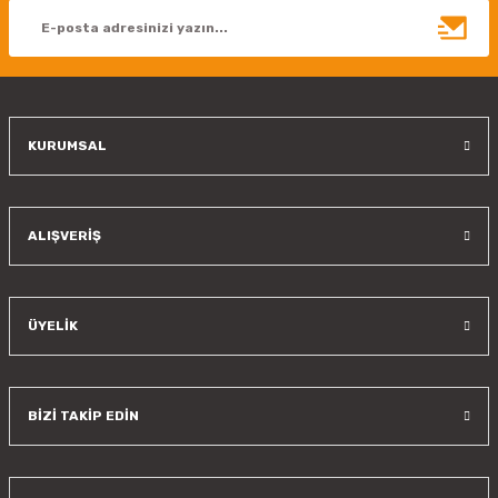
Ürün bilgilerinde hatalar bulunuyor.
Ürün fiyatı diğer sitelerden daha pahalı.
Bu ürüne benzer farklı alternatifler olmalı.
KURUMSAL
Gönder
ALIŞVERİŞ
ÜYELİK
BİZİ TAKİP EDİN