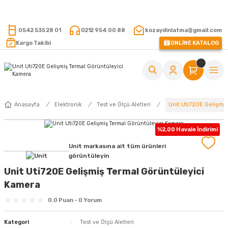
15.000 TL VE ÜZERİ ALIŞVERİŞLERİNİZDE KARGO ÜCRETSİZ !
0542 535 28 01
0212 954 00 88
kozaydinlatma@gmail.com
Kargo Takibi
ONLİNE KATALOG
Unit Uti720E Gelişmi
Anasayfa
Elektronik
Test ve Ölçü Aletleri
%2,00 Havale İndirimi
Unit markasına ait tüm ürünleri
görüntüleyin
Unit Uti720E Gelişmiş Termal Görüntüleyici
Kamera
0.0 Puan - 0 Yorum
Kategori
Test ve Ölçü Aletleri