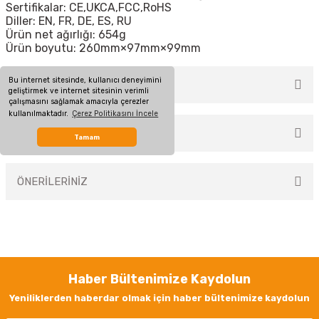
Sertifikalar: CE,UKCA,FCC,RoHS
Diller: EN, FR, DE, ES, RU
Ürün net ağırlığı: 654g
Ürün boyutu: 260mm×97mm×99mm
Bu internet sitesinde, kullanıcı deneyimini
MÜŞTERİ YORUMLARI
geliştirmek ve internet sitesinin verimli
çalışmasını sağlamak amacıyla çerezler
kullanılmaktadır.
Çerez Politikasını İncele
TAKSİT SEÇENEKLERİ
Tamam
Bu ürüne ilk yorumu siz yapın!
ÖNERİLERİNİZ
Yorum Yaz
Bu ürünün fiyat bilgisi, resim, ürün açıklamalarında ve diğer konularda
yetersiz gördüğünüz noktaları öneri formunu kullanarak tarafımıza
iletebilirsiniz.
Görüş ve önerileriniz için teşekkür ederiz.
Haber Bültenimize Kaydolun
Ürün resmi kalitesiz, bozuk veya görüntülenemiyor.
Yeniliklerden haberdar olmak için haber bültenimize kaydolun
Ürün açıklamasında eksik bilgiler bulunuyor.