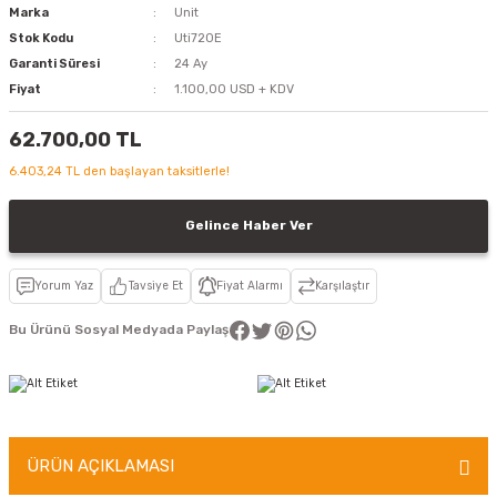
Marka
Unit
Stok Kodu
Uti720E
Garanti Süresi
24 Ay
Fiyat
1.100,00 USD + KDV
62.700,00 TL
6.403,24 TL den başlayan taksitlerle!
Gelince Haber Ver
Yorum Yaz
Tavsiye Et
Fiyat Alarmı
Karşılaştır
Bu Ürünü Sosyal Medyada Paylaş
ÜRÜN AÇIKLAMASI