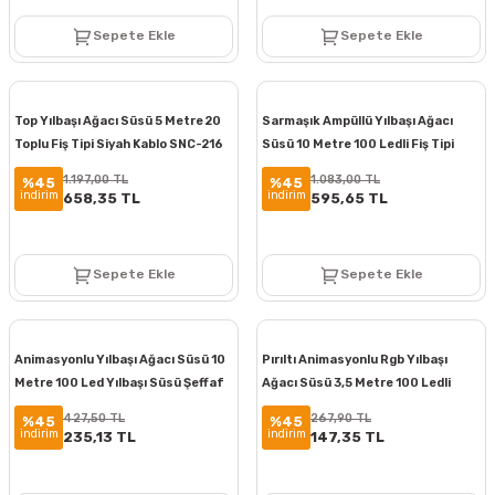
Sepete Ekle
Sepete Ekle
Top Yılbaşı Ağacı Süsü 5 Metre 20
Sarmaşık Ampüllü Yılbaşı Ağacı
Toplu Fiş Tipi Siyah Kablo SNC-216
Süsü 10 Metre 100 Ledli Fiş Tipi
Şeffaf Kablo SNC-219
1.197,00 TL
1.083,00 TL
%45
%45
indirim
indirim
658,35 TL
595,65 TL
Sepete Ekle
Sepete Ekle
Animasyonlu Yılbaşı Ağacı Süsü 10
Pırıltı Animasyonlu Rgb Yılbaşı
Metre 100 Led Yılbaşı Süsü Şeffaf
Ağacı Süsü 3,5 Metre 100 Ledli
Kablo Fiş Tipi SNC-220
Yılbaşı Süsü SNC-301
427,50 TL
267,90 TL
%45
%45
indirim
indirim
235,13 TL
147,35 TL