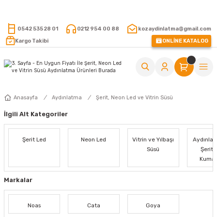
15.000 TL VE ÜZERİ ALIŞVERİŞLERİNİZDE KARGO ÜCRETSİZ !
0542 535 28 01
0212 954 00 88
kozaydinlatma@gmail.com
Kargo Takibi
ONLİNE KATALOG
Anasayfa
Aydınlatma
Şerit, Neon Led ve Vitrin Süsü
İlgili Alt Kategoriler
Şerit Led
Neon Led
Vitrin ve Yılbaşı
Aydınla
Süsü
Şerit 
Kuma
Markalar
Noas
Cata
Goya