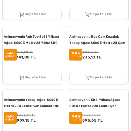
Sepete Ekle
Sepete Ekle
Animasyonlu Rgb Top Soft Yılbaşı
Animasyonlu Rgb Çam Kozalak
Ağacı Süsü 3 Metre 28 Yıldız SNC-
Yılbaşı Ağacı Süsü 5 Metre 28 Çam
210-1
Kozalak SNC-211
256,50 TL
427,50 TL
%45
%45
indirim
indirim
141,08 TL
235,13 TL
Sepete Ekle
Sepete Ekle
Animasyonlu Yılbaşı Ağacı Süsü 5
Animasyonlu Kirpi Yılbaşı Ağacı
Metre 200 Ledli Siyah Kablolu SNC-
Süsü 3 Metre 200 Ledli Siyah
214
Kablolu SNC-215-1
1.653,00 TL
1.083,00 TL
%45
%45
indirim
indirim
909,15 TL
595,65 TL