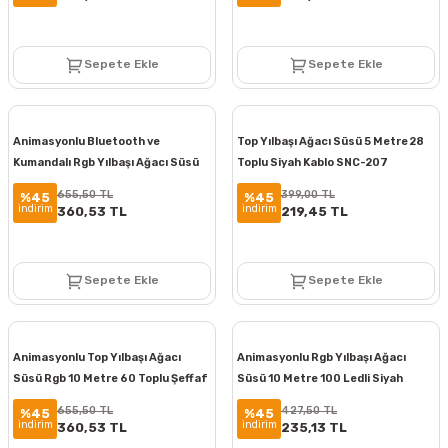
Sepete Ekle
Sepete Ekle
Animasyonlu Bluetooth ve
Top Yılbaşı Ağacı Süsü 5 Metre 28
Kumandalı Rgb Yılbaşı Ağacı Süsü
Toplu Siyah Kablo SNC-207
10 Metre 100 Ledli SNC-206-1
655,50 TL
399,00 TL
%45
%45
indirim
indirim
360,53 TL
219,45 TL
Sepete Ekle
Sepete Ekle
Animasyonlu Top Yılbaşı Ağacı
Animasyonlu Rgb Yılbaşı Ağacı
Süsü Rgb 10 Metre 60 Toplu Şeffaf
Süsü 10 Metre 100 Ledli Siyah
Kablo SNC-208-1
Kablolu Fiş Tipi SNC-209
655,50 TL
427,50 TL
%45
%45
indirim
indirim
360,53 TL
235,13 TL