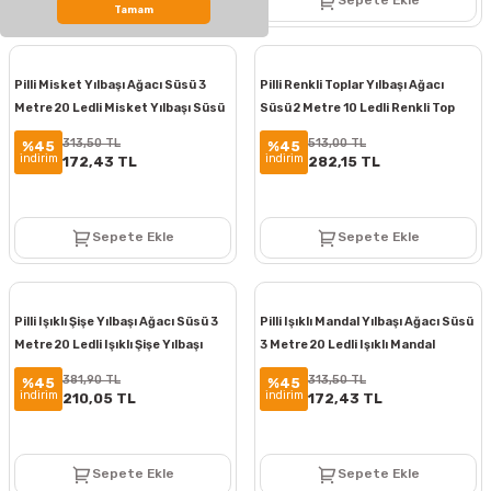
Sepete Ekle
Sepete Ekle
Tamam
Pilli Misket Yılbaşı Ağacı Süsü 3
Pilli Renkli Toplar Yılbaşı Ağacı
Metre 20 Ledli Misket Yılbaşı Süsü
Süsü 2 Metre 10 Ledli Renkli Top
SNC-307
Yılbaşı Süsü SNC-308
313,50 TL
513,00 TL
%45
%45
indirim
indirim
172,43 TL
282,15 TL
Sepete Ekle
Sepete Ekle
Pilli Işıklı Şişe Yılbaşı Ağacı Süsü 3
Pilli Işıklı Mandal Yılbaşı Ağacı Süsü
Metre 20 Ledli Işıklı Şişe Yılbaşı
3 Metre 20 Ledli Işıklı Mandal
Süsü SNC-311
Yılbaşı Süsü SNC-312
381,90 TL
313,50 TL
%45
%45
indirim
indirim
210,05 TL
172,43 TL
Sepete Ekle
Sepete Ekle