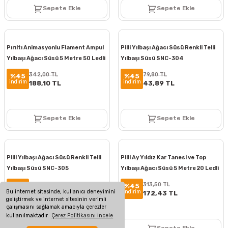
Sepete Ekle
Sepete Ekle
Pırıltı Animasyonlu Flament Ampul
Pilli Yılbaşı Ağacı Süsü Renkli Telli
Yılbaşı Ağacı Süsü 5 Metre 50 Ledli
Yılbaşı Süsü SNC-304
Yılbaşı Süsü SNC-302
342,00 TL
79,80 TL
%45
%45
indirim
indirim
188,10 TL
43,89 TL
Sepete Ekle
Sepete Ekle
Pilli Yılbaşı Ağacı Süsü Renkli Telli
Pilli Ay Yıldız Kar Tanesi ve Top
Yılbaşı Süsü SNC-305
Yılbaşı Ağacı Süsü 5 Metre 20 Ledli
Yılbaşı Süsü SNC-306
171,00 TL
313,50 TL
%45
%45
Bu internet sitesinde, kullanıcı deneyimini
indirim
indirim
94,05 TL
172,43 TL
geliştirmek ve internet sitesinin verimli
çalışmasını sağlamak amacıyla çerezler
kullanılmaktadır.
Çerez Politikasını İncele