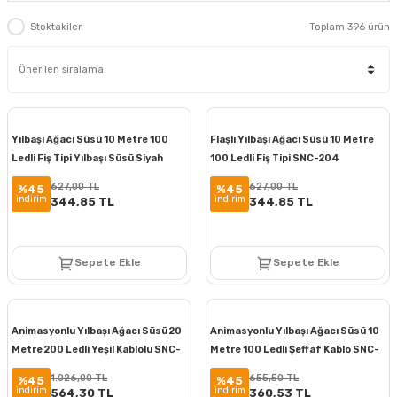
Stoktakiler
Toplam 396 ürün
Yılbaşı Ağacı Süsü 10 Metre 100
Flaşlı Yılbaşı Ağacı Süsü 10 Metre
Ledli Fiş Tipi Yılbaşı Süsü Siyah
100 Ledli Fiş Tipi SNC-204
Kablolu SNC-203
627,00 TL
627,00 TL
%45
%45
indirim
indirim
344,85 TL
344,85 TL
Sepete Ekle
Sepete Ekle
Animasyonlu Yılbaşı Ağacı Süsü 20
Animasyonlu Yılbaşı Ağacı Süsü 10
Metre 200 Ledli Yeşil Kablolu SNC-
Metre 100 Ledli Şeffaf Kablo SNC-
205
206
1.026,00 TL
655,50 TL
%45
%45
indirim
indirim
564,30 TL
360,53 TL