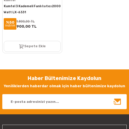
Kumtel
Kumtel 3 Kademeli Fanlı Isıtıcı 2000
Watt LX-6331
1.800,00 TL
%50
indirim
900,00 TL
Sepete Ekle
Haber Bültenimize Kaydolun
Yeniliklerden haberdar olmak için haber bültenimize kaydolun