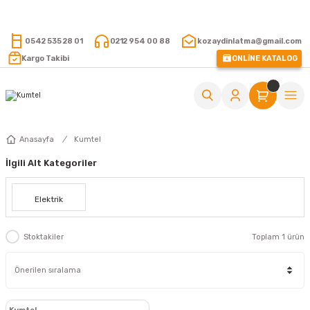
15.000 TL VE ÜZERİ ALIŞVERİŞLERİNİZDE KARGO ÜCRETSİZ !
0542 535 28 01
0212 954 00 88
kozaydinlatma@gmail.com
Kargo Takibi
ONLİNE KATALOG
Anasayfa
Kumtel
İlgili Alt Kategoriler
Elektrik
Stoktakiler
Toplam 1 ürün