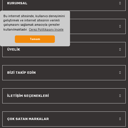
KURUMSAL
Bu internet sitesinde, kullanıcı deneyimini
geliştirmek ve internet sitesinin verimli
çalışmasını sağlamak amacıyla çerezler
ALIŞVERİŞ
kullanılmaktadır.
Çerez Politikasını İncele
Tamam
ÜYELİK
BİZİ TAKİP EDİN
İLETİŞİM SEÇENEKLERİ
ÇOK SATAN MARKALAR